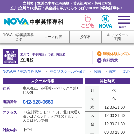
立川校｜立川の中学生英語塾・英会話教室・英検®対策
立川(立川市)で英語・英会話を学ぶならやっぱりNOVA中学英語専科！
NOVA中学英語専科
キャンペーン
コース内容
授業料
とは
割引
立川で「中学英語」に強い英語塾
立川校
NOVA中学英語専科TOP
英会話スクールを探す
関東
東京
23区
スクール情報
開校時間
東京都立川市曙町2-7-21カクニ第1
住所
月
休
ビル3F
火
休
042-528-0660
電話番号
水
12:30-21:30
JR立川駅北口より１分、北口大通り
アクセス
木
12:30-21:30
沿い1FがOSドラッグ様のビル3F。
入口はビル左側
金
12:30-21:30
中学生
対象年齢
土
09:00-18:00