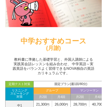
中学おすすめコース
(月謝)
教科書に準拠した基礎学習と、外国人講師による
実践英会話レッスンを組み合わせ、
中学英語～実
践英語をバランスよく習得できるNOVA独自の英語
カリキュラムです。
定期テスト対策
固定プラン(週1回/80分)
リスニング
グループ
マンツーマン
スピーキング
対策
月2回
月4回
月2回
月4回
21,300
26,000
28,700
40,700
円
円
円
円
中1