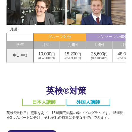
（月謝）
グループ40分
マンツーマン40分
学年
月4回
月8回
月4回
月8回
10,000
19,200
25,600
48,000
円
円
円
中1~中3
(税込 11,000 円)
(税込 21,120 円)
(税込 28,160 円)
(税込 52,800 
英検®対策
日本人講師
外国人講師
英検®受験日に照準をあて、15週間完結型の集中プログラムです。
15週間
を3つのパートに分け、それぞれの時期に必要な学習ができます。