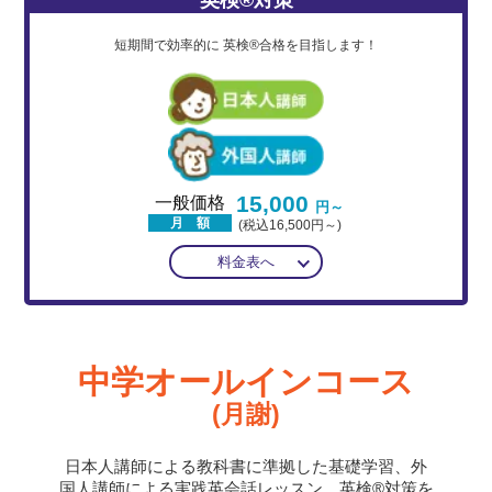
短期間で効率的に
英検®合格を目指します！
15,000
一般価格
円～
月 額
(税込16,500円～)
料金表へ
中学オールインコース
(月謝)
日本人講師による教科書に準拠した基礎学習、外
国人講師による実践英会話レッスン、英検®対策を