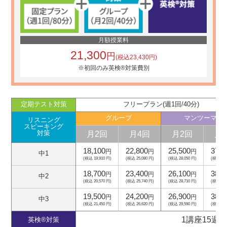
月額授業料
21,300
円
(税込23,430円)
※初回のみ英検®対策費別
定期テスト対策
フリープラン(週1回/40分)
グループ
マンツーマン
リスニング
スピーキング
月2回
月4回
月2回
月
対策
18,100
22,800
25,500
37,5
円
円
円
中1
(税込 19,910 円)
(税込 25,080 円)
(税込 28,050 円)
(税込 41,
18,700
23,400
26,100
38,1
円
円
円
中2
(税込 20,570 円)
(税込 25,740 円)
(税込 28,710 円)
(税込 41,
19,500
24,200
26,900
38,9
円
円
円
中3
(税込 21,450 円)
(税込 26,620 円)
(税込 29,590 円)
(税込 42,
1講座15週
英検®対策