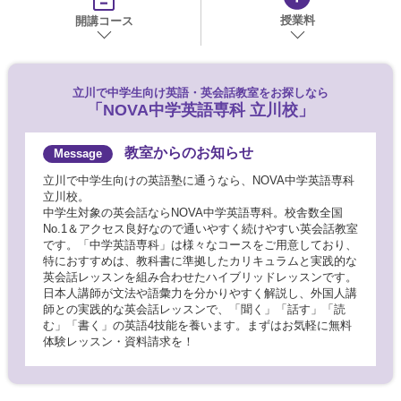
授業料
開講コース
立川で
中学生向け英語・英会話教室をお探しなら
「NOVA中学英語専科 立川校」
教室からのお知らせ
立川で中学生向けの英語塾に通うなら、NOVA中学英語専科
立川校。
中学生対象の英会話ならNOVA中学英語専科。校舎数全国
No.1＆アクセス良好なので通いやすく続けやすい英会話教室
です。「中学英語専科」は様々なコースをご用意しており、
特におすすめは、教科書に準拠したカリキュラムと実践的な
英会話レッスンを組み合わせたハイブリッドレッスンです。
日本人講師が文法や語彙力を分かりやすく解説し、外国人講
師との実践的な英会話レッスンで、「聞く」「話す」「読
む」「書く」の英語4技能を養います。まずはお気軽に無料
体験レッスン・資料請求を！