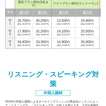
固定プラン80分
(3名ま
フリープラン40分
(マンツーマン)
フ
で)
週1回
週2回
週1回
週2回
学年
16,700
30,200
13,500
24,400
中
円
円
円
円
1
(税込 18,370 円)
(税込 33,220 円)
(税込 14,850 円)
(税込 26,840 円)
(
17,900
32,200
14,100
25,500
中
円
円
円
円
2
(税込 19,690 円)
(税込 35,420 円)
(税込 15,510 円)
(税込 28,050 円)
(
18,400
33,300
14,900
26,900
中
円
円
円
円
3
(税込 20,240 円)
(税込 36,630 円)
(税込 16,390 円)
(税込 29,590 円)
(
リスニング・スピーキング対
策
外国人講師
NOVAの外国人講師によるオールイングリッシュの英会話レッスンによっ
て「リスニング力」「スピーキング力」
の向上を図ります。入試や英検®