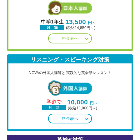
13,500
中学1年生
円～
月 額
(税込14,850円～)
料金表へ
リスニング・スピーキング対策
NOVAの外国人講師と
実践的な英会話レッスン！
10,000
学割で
円～
月 額
(税込11,000円～)
料金表へ
英検®対策