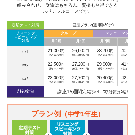
組み合わせ、
受験はもちろん、資格も習得できる
スペシャルコースです。
定期テスト対策
固定プラン(週1回/80分)
リスニング
グループ
マンツーマン
スピーキング
対策
月2回
月4回
月2回
月4回
21,300
26,000
28,700
40,700
円
円
円
中1
(税込 23,430 円)
(税込 28,600 円)
(税込 31,570 円)
(税込 44,770
22,500
27,200
29,900
41,900
円
円
円
中2
(税込 24,750 円)
(税込 29,920 円)
(税込 32,890 円)
(税込 46,090
23,000
27,700
30,400
42,400
円
円
円
中3
(税込 25,300 円)
(税込 30,470 円)
(税込 33,440 円)
(税込 46,640
1講座15週間完結
英検®対策
(※4・5級対策は9週間)
プラン例
（中学1年生）