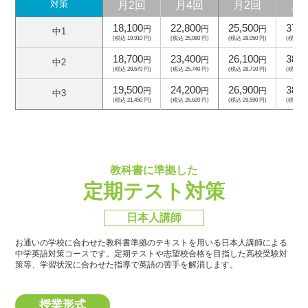
月2回
月4回
月2回
月
対策
18,100
22,800
25,500
37,5
円
円
円
中1
(税込 19,910 円)
(税込 25,080 円)
(税込 28,050 円)
(税込 41,
18,700
23,400
26,100
38,1
円
円
円
中2
(税込 20,570 円)
(税込 25,740 円)
(税込 28,710 円)
(税込 41,
19,500
24,200
26,900
38,9
円
円
円
中3
(税込 21,450 円)
(税込 26,620 円)
(税込 29,590 円)
(税込 42,
教科書に準拠した
定期テスト対策
日本人講師
お通いの学校に合わせた教科書準拠のテキストを用いる日本人講師による
中学英語対策コースです。
定期テストや志望校合格を目指した高校受験対
策等、学習状況に合わせた指導で英語の苦手を解消します。
授業形式