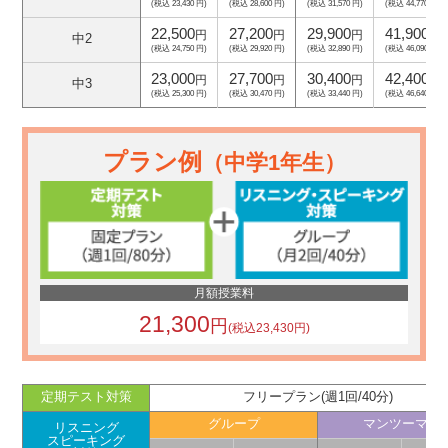
(税込 23,430 円)
(税込 28,600 円)
(税込 31,570 円)
(税込 44,770 円)
22,500
27,200
29,900
41,900
円
円
円
円
中2
(税込 24,750 円)
(税込 29,920 円)
(税込 32,890 円)
(税込 46,090 円)
23,000
27,700
30,400
42,400
円
円
円
円
中3
(税込 25,300 円)
(税込 30,470 円)
(税込 33,440 円)
(税込 46,640 円)
プラン例
（中学1年生）
月額授業料
21,300
円
(税込23,430円)
定期テスト対策
フリープラン(週1回/40分)
グループ
マンツーマン
リスニング
スピーキング