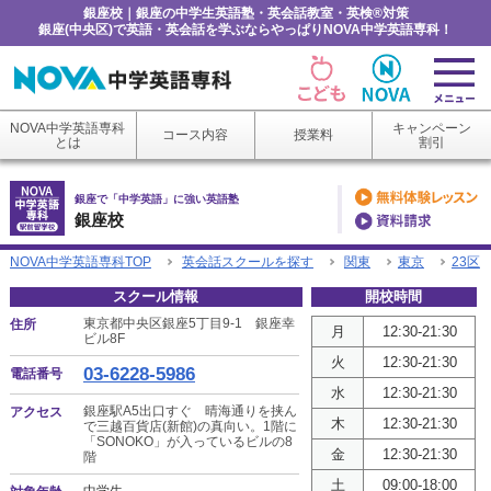
銀座校｜銀座の中学生英語塾・英会話教室・英検®対策
銀座(中央区)で英語・英会話を学ぶならやっぱりNOVA中学英語専科！
NOVA中学英語専科
キャンペーン
コース内容
授業料
とは
割引
銀座で「中学英語」に強い英語塾
銀座校
NOVA中学英語専科TOP
英会話スクールを探す
関東
東京
23区
スクール情報
開校時間
東京都中央区銀座5丁目9-1 銀座幸
住所
月
12:30-21:30
ビル8F
火
12:30-21:30
03-6228-5986
電話番号
水
12:30-21:30
銀座駅A5出口すぐ 晴海通りを挟ん
アクセス
木
12:30-21:30
で三越百貨店(新館)の真向い。1階に
「SONOKO」が入っているビルの8
金
12:30-21:30
階
土
09:00-18:00