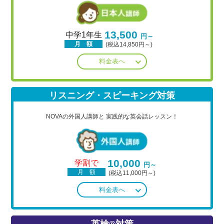
13,500
中学1年生
円～
月 額
(税込14,850円～)
料金表へ
リスニング・スピーキング対策
NOVAの外国人講師と
実践的な英会話レッスン！
10,000
学割で
円～
月 額
(税込11,000円～)
料金表へ
英検®対策