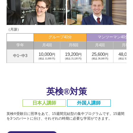
（月謝）
グループ40分
マンツーマン40分
学年
月4回
月8回
月4回
月8回
10,000
19,200
25,600
48,000
円
円
円
中1~中3
(税込 11,000 円)
(税込 21,120 円)
(税込 28,160 円)
(税込 52,800 
英検®対策
日本人講師
外国人講師
英検®受験日に照準をあて、15週間完結型の集中プログラムです。
15週間
を3つのパートに分け、それぞれの時期に必要な学習ができます。