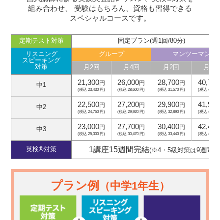
組み合わせ、
受験はもちろん、資格も習得できる
スペシャルコースです。
定期テスト対策
固定プラン(週1回/80分)
リスニング
グループ
マンツーマン
スピーキング
対策
月2回
月4回
月2回
月4回
21,300
26,000
28,700
40,700
円
円
円
中1
(税込 23,430 円)
(税込 28,600 円)
(税込 31,570 円)
(税込 44,770
22,500
27,200
29,900
41,900
円
円
円
中2
(税込 24,750 円)
(税込 29,920 円)
(税込 32,890 円)
(税込 46,090
23,000
27,700
30,400
42,400
円
円
円
中3
(税込 25,300 円)
(税込 30,470 円)
(税込 33,440 円)
(税込 46,640
1講座15週間完結
英検®対策
(※4・5級対策は9週間)
プラン例
（中学1年生）