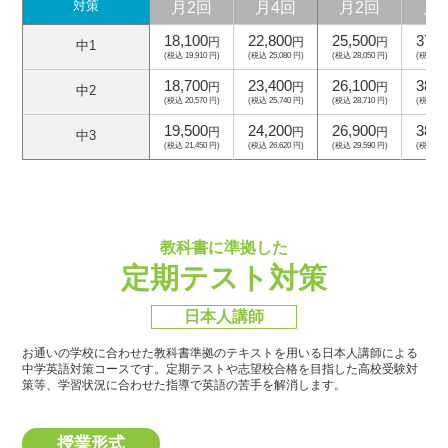
月2回
月4回
月2回
月
対策
18,100
22,800
25,500
37,5
円
円
円
中1
(税込 19,910 円)
(税込 25,080 円)
(税込 28,050 円)
(税込 41,
18,700
23,400
26,100
38,1
円
円
円
中2
(税込 20,570 円)
(税込 25,740 円)
(税込 28,710 円)
(税込 41,
19,500
24,200
26,900
38,9
円
円
円
中3
(税込 21,450 円)
(税込 26,620 円)
(税込 29,590 円)
(税込 42,
教科書に準拠した
定期テスト対策
日本人講師
お通いの学校に合わせた教科書準拠のテキストを用いる日本人講師による
中学英語対策コースです。
定期テストや志望校合格を目指した高校受験対
策等、学習状況に合わせた指導で英語の苦手を解消します。
授業形式