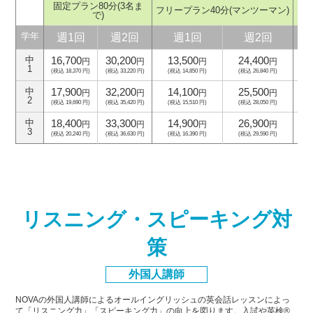
固定プラン80分
(3名ま
フリープラン40分
(マンツーマン)
フ
で)
週1回
週2回
週1回
週2回
学年
16,700
30,200
13,500
24,400
中
円
円
円
円
1
(税込 18,370 円)
(税込 33,220 円)
(税込 14,850 円)
(税込 26,840 円)
(
17,900
32,200
14,100
25,500
中
円
円
円
円
2
(税込 19,690 円)
(税込 35,420 円)
(税込 15,510 円)
(税込 28,050 円)
(
18,400
33,300
14,900
26,900
中
円
円
円
円
3
(税込 20,240 円)
(税込 36,630 円)
(税込 16,390 円)
(税込 29,590 円)
(
リスニング・スピーキング対
策
外国人講師
NOVAの外国人講師によるオールイングリッシュの英会話レッスンによっ
て「リスニング力」「スピーキング力」
の向上を図ります。入試や英検®