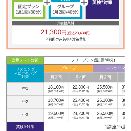
月額授業料
21,300
円
(税込23,430円)
※初回のみ英検®対策費別
定期テスト対策
フリープラン(週1回/40分)
グループ
マンツーマン
リスニング
スピーキング
月2回
月4回
月2回
月
対策
18,100
22,800
25,500
37,5
円
円
円
中1
(税込 19,910 円)
(税込 25,080 円)
(税込 28,050 円)
(税込 41,
18,700
23,400
26,100
38,1
円
円
円
中2
(税込 20,570 円)
(税込 25,740 円)
(税込 28,710 円)
(税込 41,
19,500
24,200
26,900
38,9
円
円
円
中3
(税込 21,450 円)
(税込 26,620 円)
(税込 29,590 円)
(税込 42,
1講座15週
英検®対策