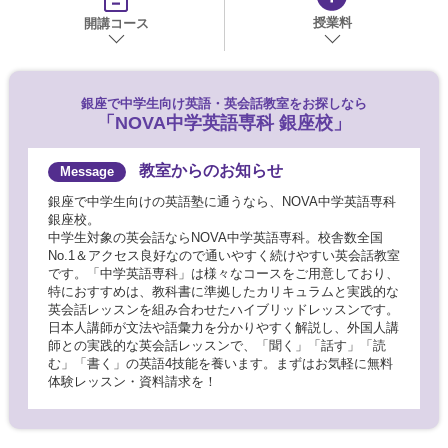
授業料
開講コース
銀座で
中学生向け英語・英会話教室をお探しなら
「NOVA中学英語専科 銀座校」
教室からのお知らせ
銀座で中学生向けの英語塾に通うなら、NOVA中学英語専科
銀座校。
中学生対象の英会話ならNOVA中学英語専科。校舎数全国
No.1＆アクセス良好なので通いやすく続けやすい英会話教室
です。「中学英語専科」は様々なコースをご用意しており、
特におすすめは、教科書に準拠したカリキュラムと実践的な
英会話レッスンを組み合わせたハイブリッドレッスンです。
日本人講師が文法や語彙力を分かりやすく解説し、外国人講
師との実践的な英会話レッスンで、「聞く」「話す」「読
む」「書く」の英語4技能を養います。まずはお気軽に無料
体験レッスン・資料請求を！