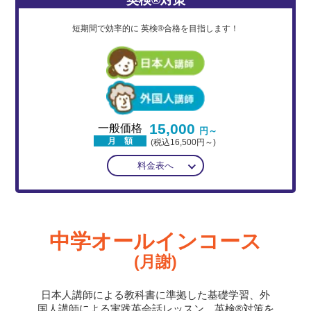
短期間で効率的に
英検®合格を目指します！
15,000
一般価格
円～
月 額
(税込16,500円～)
料金表へ
中学オールインコース
(月謝)
日本人講師による教科書に準拠した基礎学習、外
国人講師による実践英会話レッスン、英検®対策を