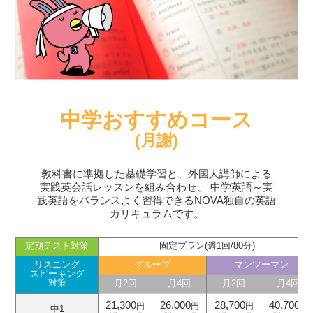
中学おすすめコース
(月謝)
教科書に準拠した基礎学習と、外国人講師による
実践英会話レッスンを組み合わせ、
中学英語～実
践英語をバランスよく習得できるNOVA独自の英語
カリキュラムです。
定期テスト対策
固定プラン(週1回/80分)
リスニング
グループ
マンツーマン
スピーキング
対策
月2回
月4回
月2回
月4回
21,300
26,000
28,700
40,700
円
円
円
円
中1