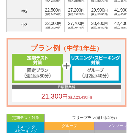
(税込 23,430 円)
(税込 28,600 円)
(税込 31,570 円)
(税込 44,770 円)
22,500
27,200
29,900
41,900
円
円
円
円
中2
(税込 24,750 円)
(税込 29,920 円)
(税込 32,890 円)
(税込 46,090 円)
23,000
27,700
30,400
42,400
円
円
円
円
中3
(税込 25,300 円)
(税込 30,470 円)
(税込 33,440 円)
(税込 46,640 円)
プラン例
（中学1年生）
月額授業料
21,300
円
(税込23,430円)
定期テスト対策
フリープラン(週1回/40分)
グループ
マンツーマン
リスニング
スピーキング