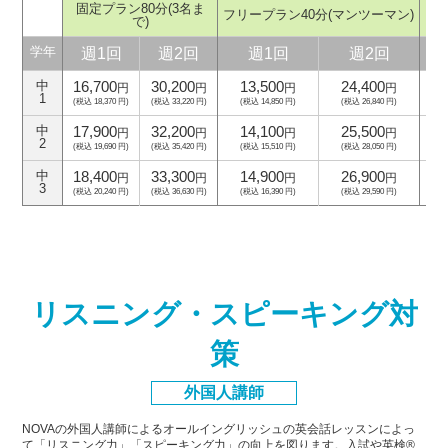
固定プラン80分
(3名ま
フリープラン40分
(マンツーマン)
フ
で)
週1回
週2回
週1回
週2回
学年
16,700
30,200
13,500
24,400
中
円
円
円
円
1
(税込 18,370 円)
(税込 33,220 円)
(税込 14,850 円)
(税込 26,840 円)
(
17,900
32,200
14,100
25,500
中
円
円
円
円
2
(税込 19,690 円)
(税込 35,420 円)
(税込 15,510 円)
(税込 28,050 円)
(
18,400
33,300
14,900
26,900
中
円
円
円
円
3
(税込 20,240 円)
(税込 36,630 円)
(税込 16,390 円)
(税込 29,590 円)
(
リスニング・スピーキング対
策
外国人講師
NOVAの外国人講師によるオールイングリッシュの英会話レッスンによっ
て「リスニング力」「スピーキング力」
の向上を図ります。入試や英検®