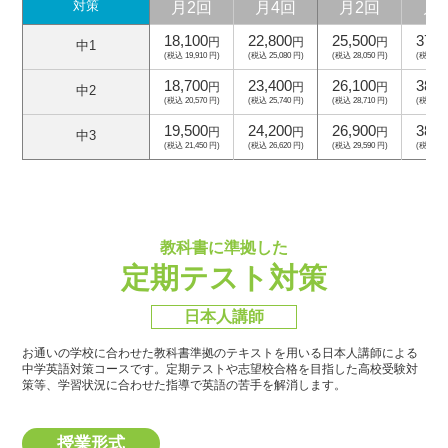
月2回
月4回
月2回
月
対策
18,100
22,800
25,500
37,5
円
円
円
中1
(税込 19,910 円)
(税込 25,080 円)
(税込 28,050 円)
(税込 41,
18,700
23,400
26,100
38,1
円
円
円
中2
(税込 20,570 円)
(税込 25,740 円)
(税込 28,710 円)
(税込 41,
19,500
24,200
26,900
38,9
円
円
円
中3
(税込 21,450 円)
(税込 26,620 円)
(税込 29,590 円)
(税込 42,
教科書に準拠した
定期テスト対策
日本人講師
お通いの学校に合わせた教科書準拠のテキストを用いる日本人講師による
中学英語対策コースです。
定期テストや志望校合格を目指した高校受験対
策等、学習状況に合わせた指導で英語の苦手を解消します。
授業形式