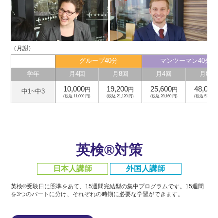
（月謝）
グループ40分
マンツーマン40分
学年
月4回
月8回
月4回
月8回
10,000
19,200
25,600
48,000
円
円
円
中1~中3
(税込 11,000 円)
(税込 21,120 円)
(税込 28,160 円)
(税込 52,800 
英検®対策
日本人講師
外国人講師
英検®受験日に照準をあて、15週間完結型の集中プログラムです。
15週間
を3つのパートに分け、それぞれの時期に必要な学習ができます。