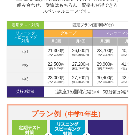
組み合わせ、
受験はもちろん、資格も習得できる
スペシャルコースです。
定期テスト対策
固定プラン(週1回/80分)
リスニング
グループ
マンツーマン
スピーキング
対策
月2回
月4回
月2回
月4回
21,300
26,000
28,700
40,700
円
円
円
中1
(税込 23,430 円)
(税込 28,600 円)
(税込 31,570 円)
(税込 44,770
22,500
27,200
29,900
41,900
円
円
円
中2
(税込 24,750 円)
(税込 29,920 円)
(税込 32,890 円)
(税込 46,090
23,000
27,700
30,400
42,400
円
円
円
中3
(税込 25,300 円)
(税込 30,470 円)
(税込 33,440 円)
(税込 46,640
1講座15週間完結
英検®対策
(※4・5級対策は9週間)
プラン例
（中学1年生）