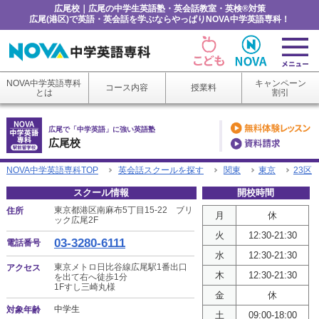
広尾校｜広尾の中学生英語塾・英会話教室・英検®対策
広尾(港区)で英語・英会話を学ぶならやっぱりNOVA中学英語専科！
NOVA中学英語専科
キャンペーン
コース内容
授業料
とは
割引
広尾で「中学英語」に強い英語塾
広尾校
NOVA中学英語専科TOP
英会話スクールを探す
関東
東京
23区
スクール情報
開校時間
東京都港区南麻布5丁目15-22 ブリ
住所
月
休
ック広尾2F
火
12:30-21:30
03-3280-6111
電話番号
水
12:30-21:30
東京メトロ日比谷線広尾駅1番出口
アクセス
木
12:30-21:30
を出て右へ徒歩1分
1Fすし三崎丸様
金
休
中学生
対象年齢
土
09:00-18:00