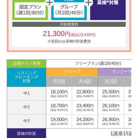
月額授業料
21,300
円
(税込23,430円)
※初回のみ英検®対策費別
定期テスト対策
フリープラン(週1回/40分)
グループ
マンツーマン
リスニング
スピーキング
月2回
月4回
月2回
月
対策
18,100
22,800
25,500
37,5
円
円
円
中1
(税込 19,910 円)
(税込 25,080 円)
(税込 28,050 円)
(税込 41,
18,700
23,400
26,100
38,1
円
円
円
中2
(税込 20,570 円)
(税込 25,740 円)
(税込 28,710 円)
(税込 41,
19,500
24,200
26,900
38,9
円
円
円
中3
(税込 21,450 円)
(税込 26,620 円)
(税込 29,590 円)
(税込 42,
1講座15週
英検®対策