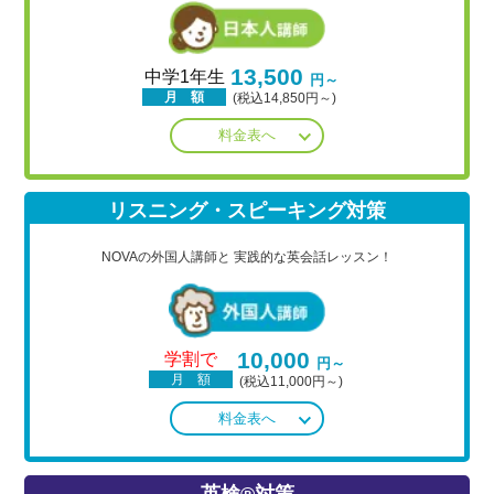
13,500
中学1年生
円～
月 額
(税込14,850円～)
料金表へ
リスニング・スピーキング対策
NOVAの外国人講師と
実践的な英会話レッスン！
10,000
学割で
円～
月 額
(税込11,000円～)
料金表へ
英検®対策