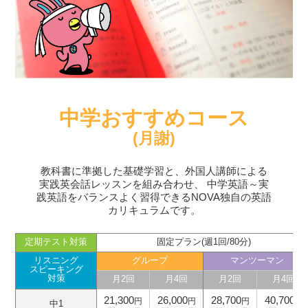
中学おすすめコース
(月謝)
教科書に準拠した基礎学習と、外国人講師による
実践英会話レッスンを組み合わせ、
中学英語～実
践英語をバランスよく習得できるNOVA独自の英語
カリキュラムです。
定期テスト対策
固定プラン(週1回/80分)
リスニング
グループ
マンツーマン
スピーキング
対策
月2回
月4回
月2回
月4回
21,300
26,000
28,700
40,700
円
円
円
円
中1