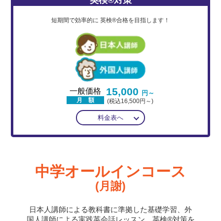
短期間で効率的に
英検®合格を目指します！
15,000
一般価格
円～
月 額
(税込16,500円～)
料金表へ
中学オールインコース
(月謝)
日本人講師による教科書に準拠した基礎学習、外
国人講師による実践英会話レッスン、英検®対策を