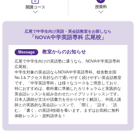
授業料
開講コース
広尾で
中学生向け英語・英会話教室をお探しなら
「NOVA中学英語専科 広尾校」
教室からのお知らせ
広尾で中学生向けの英語塾に通うなら、NOVA中学英語専科
広尾校。
中学生対象の英会話ならNOVA中学英語専科。校舎数全国
No.1＆アクセス良好なので通いやすく続けやすい英会話教室
です。「中学英語専科」は様々なコースをご用意しており、
特におすすめは、教科書に準拠したカリキュラムと実践的な
英会話レッスンを組み合わせたハイブリッドレッスンです。
日本人講師が文法や語彙力を分かりやすく解説し、外国人講
師との実践的な英会話レッスンで、「聞く」「話す」「読
む」「書く」の英語4技能を養います。まずはお気軽に無料
体験レッスン・資料請求を！