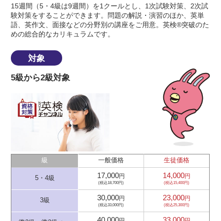
15週間（5・4級は9週間）を1クールとし、1次試験対策、2次試
験対策をすることができます。問題の解説・演習のほか、英単
語、英作文、面接などの分野別の講座をご用意。英検®突破のた
めの総合的なカリキュラムです。
対象
5級から2級対象
級
一般価格
生徒価格
17,000
14,000
円
円
5・4級
(税込18,700円)
(税込15,400円)
30,000
23,000
円
円
3級
(税込33,000円)
(税込25,300円)
40,000
33,000
円
円