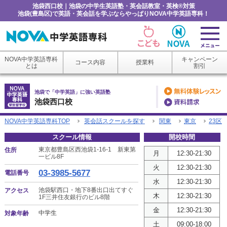
池袋西口校｜池袋の中学生英語塾・英会話教室・英検®対策
池袋(豊島区)で英語・英会話を学ぶならやっぱりNOVA中学英語専科！
NOVA中学英語専科
キャンペーン
コース内容
授業料
とは
割引
池袋で「中学英語」に強い英語塾
池袋西口校
NOVA中学英語専科TOP
英会話スクールを探す
関東
東京
23区
スクール情報
開校時間
東京都豊島区西池袋1-16-1 新東第
住所
月
12:30-21:30
一ビル8F
火
12:30-21:30
03-3985-5677
電話番号
水
12:30-21:30
池袋駅西口・地下8番出口出てすぐ
アクセス
木
12:30-21:30
1F三井住友銀行のビル8階
金
12:30-21:30
中学生
対象年齢
土
09:00-18:00