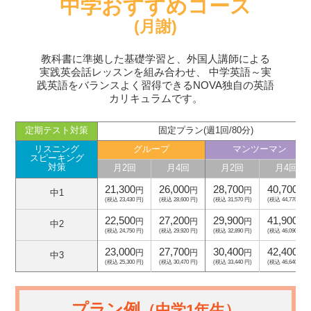
中学おすすめコース
(月謝)
教科書に準拠した基礎学習と、外国人講師による
実践英会話レッスンを組み合わせ、
中学英語～実
践英語をバランスよく習得できるNOVA独自の英語
カリキュラムです。
定期テスト対策
固定プラン(週1回/80分)
リスニング
グループ
マンツーマン
スピーキング
対策
月2回
月4回
月2回
月4回
21,300
26,000
28,700
40,700
円
円
円
円
中1
(税込 23,430 円)
(税込 28,600 円)
(税込 31,570 円)
(税込 44,770 円)
22,500
27,200
29,900
41,900
円
円
円
円
中2
(税込 24,750 円)
(税込 29,920 円)
(税込 32,890 円)
(税込 46,090 円)
23,000
27,700
30,400
42,400
円
円
円
円
中3
(税込 25,300 円)
(税込 30,470 円)
(税込 33,440 円)
(税込 46,640 円)
プラン例
（中学1年生）