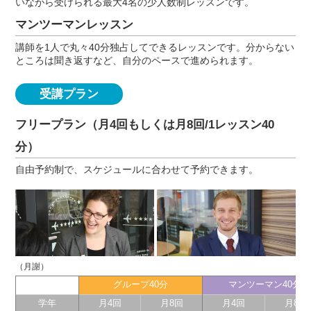
いながら受けられる最大4名の少人数制レッスンです。
マンツーマンレッスン
講師を1人で丸々40分独占してできるレッスンです。分からない
ところは聞き返すなど、自分のペースで進められます。
受講プラン
フリープラン（月4回もしくは月8回/1レッスン40
分）
自由予約制で、スケジュールに合わせて予約できます。
（月謝）
グループ40分
マンツーマン40分
学年
月4回
月8回
月4回
月8回