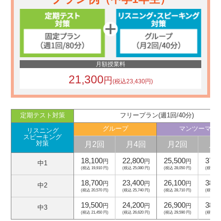
月額授業料
21,300
円
(税込23,430円)
定期テスト対策
フリープラン(週1回/40分)
グループ
マンツーマン
リスニング
スピーキング
月2回
月4回
月2回
月
対策
18,100
22,800
25,500
37,5
円
円
円
中1
(税込 19,910 円)
(税込 25,080 円)
(税込 28,050 円)
(税込 41,
18,700
23,400
26,100
38,1
円
円
円
中2
(税込 20,570 円)
(税込 25,740 円)
(税込 28,710 円)
(税込 41,
19,500
24,200
26,900
38,9
円
円
円
中3
(税込 21,450 円)
(税込 26,620 円)
(税込 29,590 円)
(税込 42,