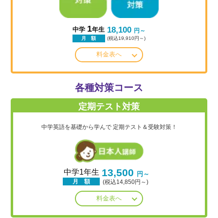
1
18,100
中学
年生
円～
(税込19,910円～)
月 額
料金表へ
各種対策コース
定期テスト対策
中学英語を基礎から学んで
定期テスト＆受験対策！
13,500
中学1年生
円～
月 額
(税込14,850円～)
料金表へ