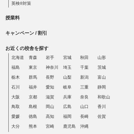
英検®対策
授業料
キャンペーン / 割引
お近くの校舎を探す
北海道
青森
岩手
宮城
秋田
山形
福島
東京
神奈川
埼玉
千葉
茨城
栃木
群馬
長野
山梨
新潟
富山
石川
福井
愛知
岐阜
三重
静岡
大阪
京都
滋賀
兵庫
奈良
和歌山
鳥取
島根
岡山
広島
山口
香川
愛媛
徳島
高知
福岡
長崎
佐賀
大分
熊本
宮崎
鹿児島
沖縄