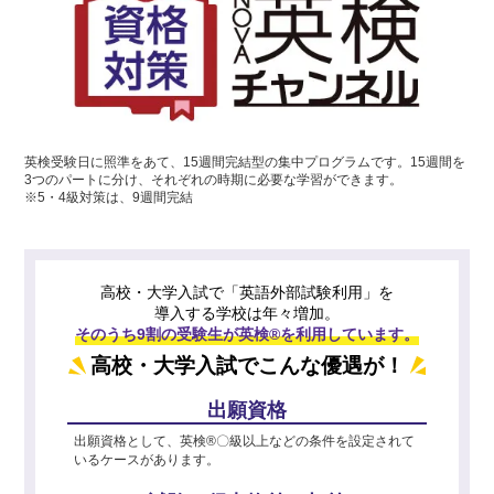
英検受験日に照準をあて、15週間完結型の集中プログラムです。15週間を
3つのパートに分け、それぞれの時期に必要な学習ができます。
※5・4級対策は、9週間完結
高校・大学入試で「英語外部試験利用」を
導入する学校は年々増加。
そのうち9割の受験生が英検®を利用しています。
高校・大学入試でこんな優遇が！
出願資格
出願資格として、英検®〇級以上などの条件を設定されて
いるケースがあります。