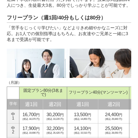
人につき、生徒最大3名。80分でしっかり学ぶことが可能です。
フリープラン（週1回/40分もしくは80分）
「苦手をじっくり学びたい」などよりきめ細やかなニーズに対
応。お1人での個別指導はもちろん、お友達やご兄弟と一緒に3
名まで受講が可能です。
（月謝）
固定プラン80分
(3名ま
フリープラン40分
(マンツーマン)
フ
で)
週1回
週2回
週1回
週2回
学年
16,700
30,200
13,500
24,400
中
円
円
円
円
1
(税込 18,370 円)
(税込 33,220 円)
(税込 14,850 円)
(税込 26,840 円)
(
17,900
32,200
14,100
25,500
中
円
円
円
円
2
(税込 19,690 円)
(税込 35,420 円)
(税込 15,510 円)
(税込 28,050 円)
(