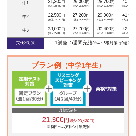
21,300
26,000
28,700
40,700
円
円
円
中1
(税込 23,430 円)
(税込 28,600 円)
(税込 31,570 円)
(税込 44,770
22,500
27,200
29,900
41,900
円
円
円
中2
(税込 24,750 円)
(税込 29,920 円)
(税込 32,890 円)
(税込 46,090
23,000
27,700
30,400
42,400
円
円
円
中3
(税込 25,300 円)
(税込 30,470 円)
(税込 33,440 円)
(税込 46,640
1講座15週間完結
英検®対策
(※4・5級対策は9週間)
プラン例
（中学1年生）
月額授業料
21,300
円
(税込23,430円)
※初回のみ英検®対策費別