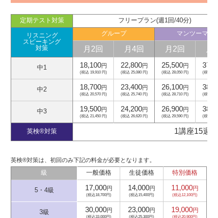
定期テスト対策
フリープラン(週1回/40分)
グループ
マンツーマン
リスニング
スピーキング
月2回
月4回
月2回
月
対策
18,100
22,800
25,500
37,5
円
円
円
中1
(税込 19,910 円)
(税込 25,080 円)
(税込 28,050 円)
(税込 41,
18,700
23,400
26,100
38,1
円
円
円
中2
(税込 20,570 円)
(税込 25,740 円)
(税込 28,710 円)
(税込 41,
19,500
24,200
26,900
38,9
円
円
円
中3
(税込 21,450 円)
(税込 26,620 円)
(税込 29,590 円)
(税込 42,
1講座15週
英検®対策
英検®対策は、初回のみ下記の料金が必要となります。
級
一般価格
生徒価格
特別価格
17,000
14,000
11,000
円
円
円
5・4級
(税込18,700円)
(税込15,400円)
(税込12,100円)
30,000
23,000
19,000
円
円
円
3級
(税込33,000円)
(税込25,300円)
(税込20,900円)