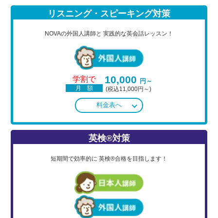
リスニング・スピーキング対策
NOVAの外国人講師と
実践的な英会話レッスン！
10,000
学割で
円～
月 額
(税込11,000円～)
料金表へ
英検®対策
短期間で効率的に
英検®合格を目指します！