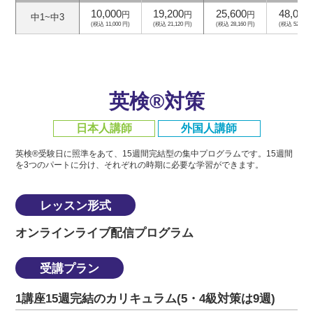
10,000
19,200
25,600
48,000
円
円
円
中1~中3
(税込 11,000 円)
(税込 21,120 円)
(税込 28,160 円)
(税込 52,800 
英検®対策
日本人講師
外国人講師
英検®受験日に照準をあて、15週間完結型の集中プログラムです。
15週間
を3つのパートに分け、それぞれの時期に必要な学習ができます。
レッスン形式
オンラインライブ配信プログラム
受講プラン
1講座15週完結のカリキュラム(5・4級対策は9週)