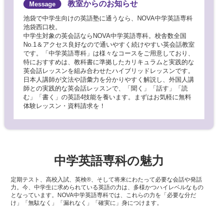
教室からのお知らせ
池袋で中学生向けの英語塾に通うなら、NOVA中学英語専科
池袋西口校。
中学生対象の英会話ならNOVA中学英語専科。校舎数全国
No.1＆アクセス良好なので通いやすく続けやすい英会話教室
です。「中学英語専科」は様々なコースをご用意しており、
特におすすめは、教科書に準拠したカリキュラムと実践的な
英会話レッスンを組み合わせたハイブリッドレッスンです。
日本人講師が文法や語彙力を分かりやすく解説し、外国人講
師との実践的な英会話レッスンで、「聞く」「話す」「読
む」「書く」の英語4技能を養います。まずはお気軽に無料
体験レッスン・資料請求を！
中学英語専科の魅力
定期テスト、高校入試、英検®、そして将来にわたって必要な会話や発話
力。今、中学生に求められている英語の力は、多様かつハイレベルなもの
となっています。NOVA中学英語専科では、これらの力を「必要な分だ
け」「無駄なく」「漏れなく」「確実に」身につけます。