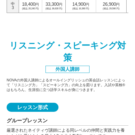
18,400
33,300
14,900
26,900
中
円
円
円
円
3
(税込 20,240 円)
(税込 36,630 円)
(税込 16,390 円)
(税込 29,590 円)
(
リスニング・スピーキング対
策
外国人講師
NOVAの外国人講師によるオールイングリッシュの英会話レッスンによっ
て「リスニング力」「スピーキング力」
の向上を図ります。入試や英検®
はもちろん、生涯役に立つ語学スキルが身につきます。
レッスン形式
グループレッスン
厳選されたネイティヴ講師による同レベルの仲間と実践力を養