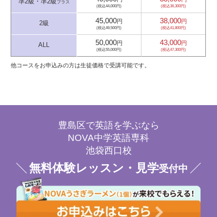
準2級・準2級
プラス
(税込44,000円)
(税込36,300円)
45,000
38,000
円
円
2級
(税込49,500円)
(税込41,800円)
50,000
43,000
円
円
ALL
(税込55,000円)
(税込47,300円)
他コースをお申込みの方は生徒価格で受講可能です。
豊島区で英語を学ぶなら
NOVA中学英語専科
池袋西口校
無料体験レッスン・見学
受付中