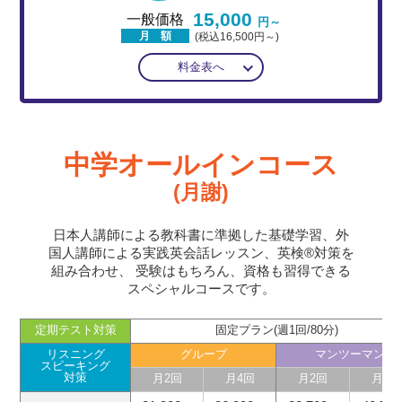
15,000
一般価格
円～
月 額
(税込16,500円～)
料金表へ
中学オールインコース
(月謝)
日本人講師による教科書に準拠した基礎学習、外
国人講師による実践英会話レッスン、英検®対策を
組み合わせ、
受験はもちろん、資格も習得できる
スペシャルコースです。
定期テスト対策
固定プラン(週1回/80分)
リスニング
グループ
マンツーマン
スピーキング
対策
月2回
月4回
月2回
月4回