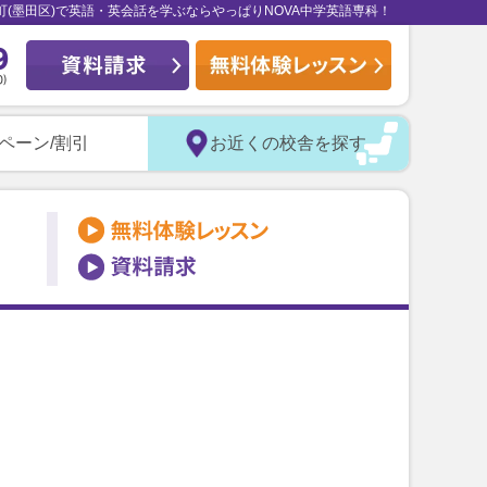
町(墨田区)で英語・英会話を学ぶならやっぱりNOVA中学英語専科！
ペーン/割引
お近くの校舎を探す