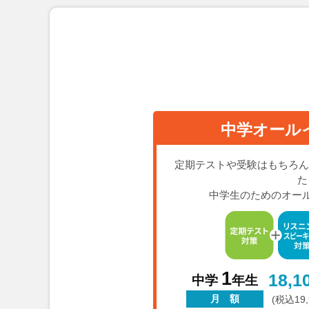
中学オール
定期テストや受験はもちろん
た
中学生のためのオー
1
18,1
中学
年生
月 額
(税込19