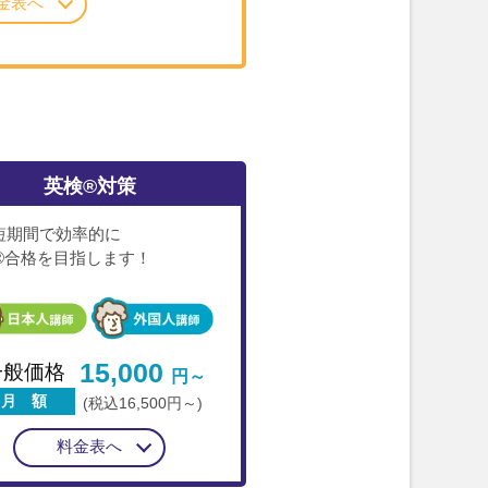
金表へ
英検®対策
短期間で効率的に
®合格を目指します！
15,000
一般価格
円～
月 額
(税込16,500円～)
料金表へ