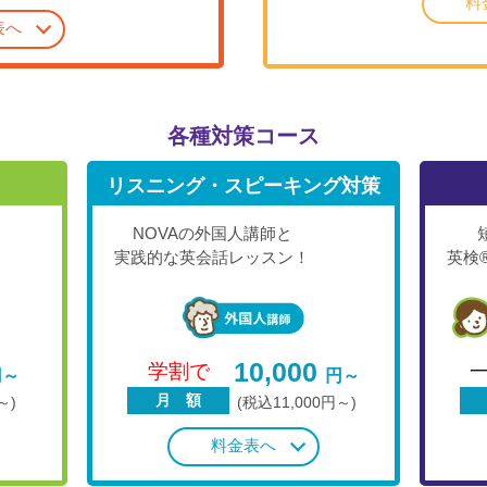
料
表へ
各種対策コース
リスニング・スピーキング対策
NOVAの外国人講師と
実践的な英会話レッスン！
英検
10,000
学割で
円～
円～
月 額
～)
(税込11,000円～)
料金表へ