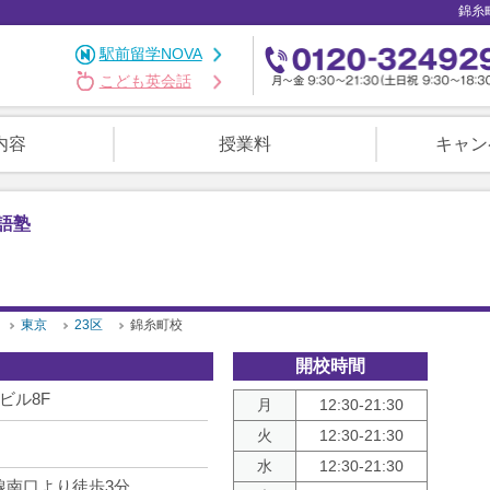
錦糸
駅前留学NOVA
こども英会話
内容
授業料
キャン
語塾
東京
23区
錦糸町校
開校時間
ビル8F
月
12:30-21:30
火
12:30-21:30
水
12:30-21:30
線南口より徒歩3分。