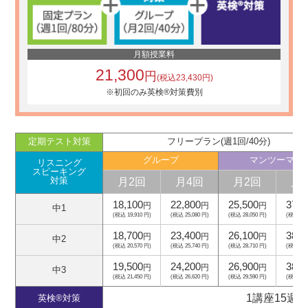
月額授業料
21,300
円
(税込23,430円)
※初回のみ英検®対策費別
定期テスト対策
フリープラン(週1回/40分)
グループ
マンツーマン
リスニング
スピーキング
月2回
月4回
月2回
月
対策
18,100
22,800
25,500
37,5
円
円
円
中1
(税込 19,910 円)
(税込 25,080 円)
(税込 28,050 円)
(税込 41,
18,700
23,400
26,100
38,1
円
円
円
中2
(税込 20,570 円)
(税込 25,740 円)
(税込 28,710 円)
(税込 41,
19,500
24,200
26,900
38,9
円
円
円
中3
(税込 21,450 円)
(税込 26,620 円)
(税込 29,590 円)
(税込 42,
1講座15週
英検®対策