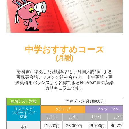
中学おすすめコース
(月謝)
教科書に準拠した基礎学習と、外国人講師による
実践英会話レッスンを組み合わせ、
中学英語～実
践英語をバランスよく習得できるNOVA独自の英語
カリキュラムです。
定期テスト対策
固定プラン(週1回/80分)
リスニング
グループ
マンツーマン
スピーキング
対策
月2回
月4回
月2回
月4回
21,300
26,000
28,700
40,700
円
円
円
円
中1