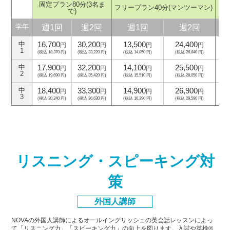
固定プラン80分
(3名ま
フリープラン40分
(マンツーマン)
フ
で)
週1回
週2回
週1回
週2回
学年
16,700
30,200
13,500
24,400
中
円
円
円
円
1
(税込 18,370 円)
(税込 33,220 円)
(税込 14,850 円)
(税込 26,840 円)
(
17,900
32,200
14,100
25,500
中
円
円
円
円
2
(税込 19,690 円)
(税込 35,420 円)
(税込 15,510 円)
(税込 28,050 円)
(
18,400
33,300
14,900
26,900
中
円
円
円
円
3
(税込 20,240 円)
(税込 36,630 円)
(税込 16,390 円)
(税込 29,590 円)
(
リスニング・スピーキング対
策
外国人講師
NOVAの外国人講師によるオールイングリッシュの英会話レッスンによっ
て「リスニング力」「スピーキング力」
の向上を図ります。入試や英検®