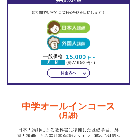
短期間で効率的に
英検®合格を目指します！
15,000
一般価格
円～
月 額
(税込16,500円～)
料金表へ
中学オールインコース
(月謝)
日本人講師による教科書に準拠した基礎学習、外
国人講師による実践英会話レッスン、英検®対策を