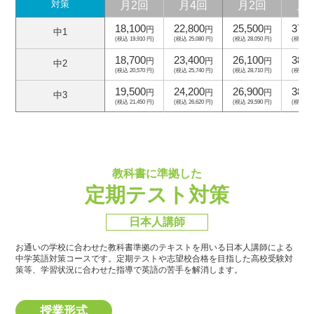
月2回
月4回
月2回
月
対策
18,100
22,800
25,500
37,5
円
円
円
中1
(税込 19,910 円)
(税込 25,080 円)
(税込 28,050 円)
(税込 41,
18,700
23,400
26,100
38,1
円
円
円
中2
(税込 20,570 円)
(税込 25,740 円)
(税込 28,710 円)
(税込 41,
19,500
24,200
26,900
38,9
円
円
円
中3
(税込 21,450 円)
(税込 26,620 円)
(税込 29,590 円)
(税込 42,
教科書に準拠した
定期テスト対策
日本人講師
お通いの学校に合わせた教科書準拠のテキストを用いる日本人講師による
中学英語対策コースです。
定期テストや志望校合格を目指した高校受験対
策等、学習状況に合わせた指導で英語の苦手を解消します。
授業形式