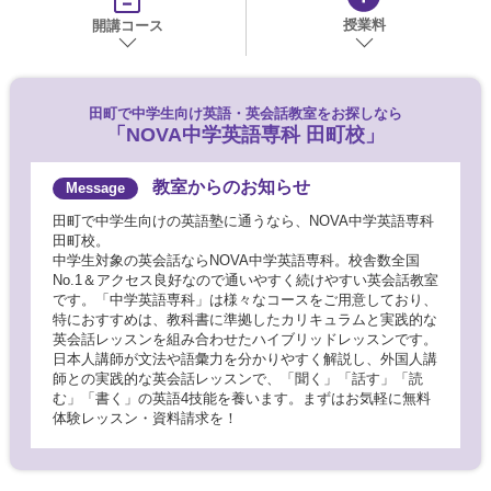
授業料
開講コース
田町で
中学生向け英語・英会話教室をお探しなら
「NOVA中学英語専科 田町校」
教室からのお知らせ
田町で中学生向けの英語塾に通うなら、NOVA中学英語専科
田町校。
中学生対象の英会話ならNOVA中学英語専科。校舎数全国
No.1＆アクセス良好なので通いやすく続けやすい英会話教室
です。「中学英語専科」は様々なコースをご用意しており、
特におすすめは、教科書に準拠したカリキュラムと実践的な
英会話レッスンを組み合わせたハイブリッドレッスンです。
日本人講師が文法や語彙力を分かりやすく解説し、外国人講
師との実践的な英会話レッスンで、「聞く」「話す」「読
む」「書く」の英語4技能を養います。まずはお気軽に無料
体験レッスン・資料請求を！