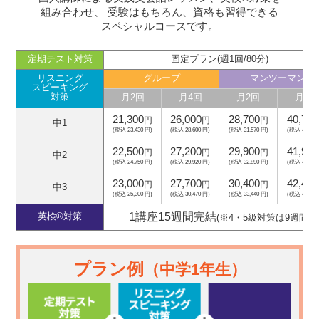
組み合わせ、
受験はもちろん、資格も習得できる
スペシャルコースです。
定期テスト対策
固定プラン(週1回/80分)
リスニング
グループ
マンツーマン
スピーキング
対策
月2回
月4回
月2回
月4回
21,300
26,000
28,700
40,700
円
円
円
中1
(税込 23,430 円)
(税込 28,600 円)
(税込 31,570 円)
(税込 44,770
22,500
27,200
29,900
41,900
円
円
円
中2
(税込 24,750 円)
(税込 29,920 円)
(税込 32,890 円)
(税込 46,090
23,000
27,700
30,400
42,400
円
円
円
中3
(税込 25,300 円)
(税込 30,470 円)
(税込 33,440 円)
(税込 46,640
1講座15週間完結
英検®対策
(※4・5級対策は9週間)
プラン例
（中学1年生）