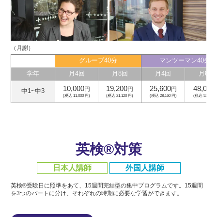
（月謝）
グループ40分
マンツーマン40分
学年
月4回
月8回
月4回
月8回
10,000
19,200
25,600
48,000
円
円
円
中1~中3
(税込 11,000 円)
(税込 21,120 円)
(税込 28,160 円)
(税込 52,800 
英検®対策
日本人講師
外国人講師
英検®受験日に照準をあて、15週間完結型の集中プログラムです。
15週間
を3つのパートに分け、それぞれの時期に必要な学習ができます。