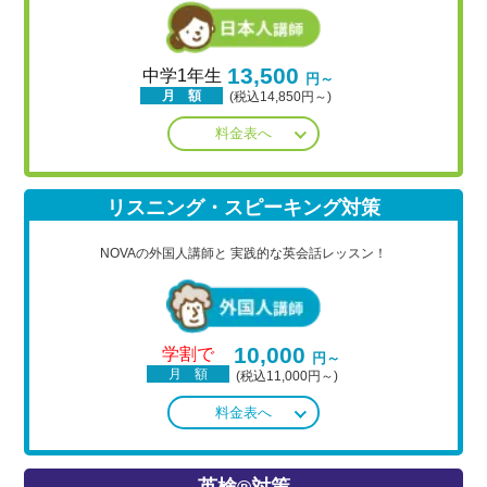
13,500
中学1年生
円～
月 額
(税込14,850円～)
料金表へ
リスニング・スピーキング対策
NOVAの外国人講師と
実践的な英会話レッスン！
10,000
学割で
円～
月 額
(税込11,000円～)
料金表へ
英検®対策