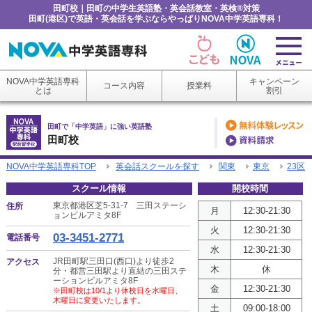
田町校｜田町の中学生英語塾・英会話教室・英検®対策
田町(港区)で英語・英会話を学ぶならやっぱりNOVA中学英語専科！
NOVA中学英語専科
キャンペーン
コース内容
授業料
とは
割引
田町で「中学英語」に強い英語塾
田町校
NOVA中学英語専科TOP
英会話スクールを探す
関東
東京
23区
スクール情報
開校時間
東京都港区芝5-31-7 三田ステーシ
住所
月
12:30-21:30
ョンビルアミタ8F
火
12:30-21:30
03-3451-2771
電話番号
水
12:30-21:30
JR田町駅三田口(西口)より徒歩2
アクセス
木
休
分・都営三田駅より直結の三田ステ
ーションビルアミタ8F
金
12:30-21:30
※田町校は10/1より休校日を水曜日、
木曜日に変更いたします。
土
09:00-18:00