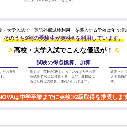
校・大学入試で「英語外部試験利用」を
導入する学校は年々増
そのうち9割の受験生が英検®を利用しています。
高校・大学入試でこんな優遇が！
試験の得点換算、加算
などの条件
例えば「英検®2級をもっていれば大学の英
設定され
す。
語試験で70点に換算する」など、取得級に
大学独自
応じた得点の換算、加点が行われます。
す。
NOVAは中学卒業までに
英検®2級取得を推奨しま