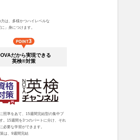
の力は、多様かつハイレベルな
実に」身につけます。
NOVAだから実現できる
英検®対策
に照準をあて、15週間完結型の集中プ
す。15週間を3つのパートに分け、それ
に必要な学習ができます。
対策は、9週間完結