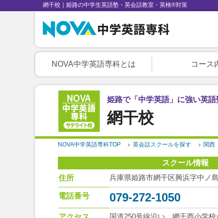
網干校｜姫路の中学生英語塾・英会話教室・英検®対策
NOVA中学英語専科とは
コース
姫路で「中学英語」に強い英語
網干校
NOVA中学英語専科TOP
英会話スクールを探す
関西
スクール情報
兵庫県姫路市網干区興浜字中ノ島11
住所
079-272-1050
電話番号
国道250号線沿い。網干西小学校
アクセス