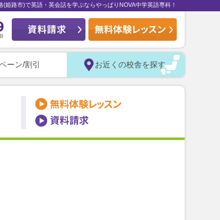
路(姫路市)で英語・英会話を学ぶならやっぱりNOVA中学英語専科！
ペーン/割引
お近くの校舎を探す