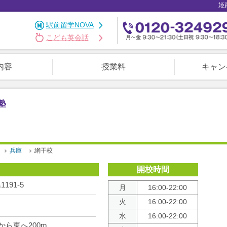
姫
駅前留学NOVA
こども英会話
内容
授業料
キャン
塾
兵庫
網干校
開校時間
91-5
月
16:00-22:00
火
16:00-22:00
水
16:00-22:00
から東へ200m。