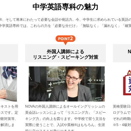
中学英語専科の魅力
®、そして将来にわたって必要な会話や発話力。今、中学生に求められている英語
A中学英語専科では、これらの力を「必要な分だけ」「無駄なく」「漏れなく」「確
外国人講師による
リスニング・スピーキング対策
テキストを用
NOVAの外国人講師によるオールイングリッシュの
英検受験日
ースです。定
英会話レッスンによって「リスニング力」「スピー
ログラムで
受験対策等、
キング力」の向上を図ります。中学校で習う文法を
ぞれの時期
を解消しま
実際に使うことで、入試や英検®はもちろん、生涯
※5・4級
役に立つスキルが身につきます。