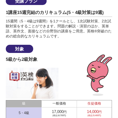
受講プラン
1講座15週完結のカリキュラム(5・4級対策は9週)
15週間（5・4級は9週間）を1クールとし、1次試験対策、2次試
験対策をすることができます。問題の解説・演習のほか、英単
語、英作文、面接などの分野別の講座をご用意。英検®突破のた
めの総合的なカリキュラムです。
対象
5級から2級対象
級
一般価格
生徒価格
17,000
14,000
円
円
5・4級
(税込18,700円)
(税込15,400円)