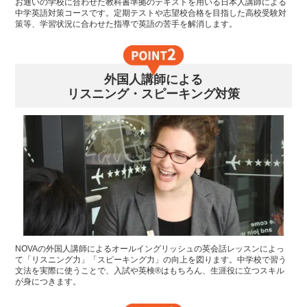
お通いの学校に合わせた教科書準拠のテキストを用いる日本人講師による
中学英語対策コースです。定期テストや志望校合格を目指した高校受験対
策等、学習状況に合わせた指導で英語の苦手を解消します。
外国人講師による
リスニング・スピーキング対策
NOVAの外国人講師によるオールイングリッシュの英会話レッスンによっ
て「リスニング力」「スピーキング力」の向上を図ります。中学校で習う
文法を実際に使うことで、入試や英検®はもちろん、生涯役に立つスキル
が身につきます。