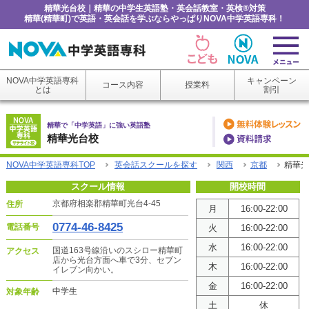
精華光台校｜精華の中学生英語塾・英会話教室・英検®対策
精華(精華町)で英語・英会話を学ぶならやっぱりNOVA中学英語専科！
NOVA中学英語専科
キャンペーン
コース内容
授業料
とは
割引
精華で「中学英語」に強い英語塾
精華光台校
NOVA中学英語専科TOP
英会話スクールを探す
関西
京都
精華光
スクール情報
開校時間
京都府相楽郡精華町光台4-45
住所
月
16:00-22:00
0774-46-8425
電話番号
火
16:00-22:00
水
16:00-22:00
国道163号線沿いのスシロー精華町
アクセス
店から光台方面へ車で3分、セブン
木
16:00-22:00
イレブン向かい。
金
16:00-22:00
中学生
対象年齢
土
休