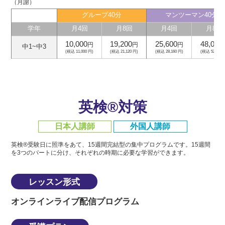
（月謝）
グループ40分
マンツーマン40分
学年
月4回
月8回
月4回
月8回
10,000
19,200
25,600
48,000
円
円
円
中1~中3
(税込 11,000 円)
(税込 21,120 円)
(税込 28,160 円)
(税込 52,800 
英検®対策
日本人講師
外国人講師
英検®受験日に照準をあて、15週間完結型の集中プログラムです。
15週間
を3つのパートに分け、それぞれの時期に必要な学習ができます。
レッスン形式
オンラインライブ配信プログラム