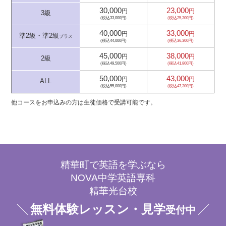
30,000
23,000
円
円
3級
(税込33,000円)
(税込25,300円)
40,000
33,000
円
円
準2級・準2級
プラス
(税込44,000円)
(税込36,300円)
45,000
38,000
円
円
2級
(税込49,500円)
(税込41,800円)
50,000
43,000
円
円
ALL
(税込55,000円)
(税込47,300円)
他コースをお申込みの方は生徒価格で受講可能です。
精華町で英語を学ぶなら
NOVA中学英語専科
精華光台校
無料体験レッスン・見学
受付中