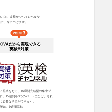
の力は、多様かつハイレベルな
実に」身につけます。
NOVAだから実現できる
英検®対策
に照準をあて、15週間完結型の集中プ
す。15週間を3つのパートに分け、それ
に必要な学習ができます。
対策は、9週間完結