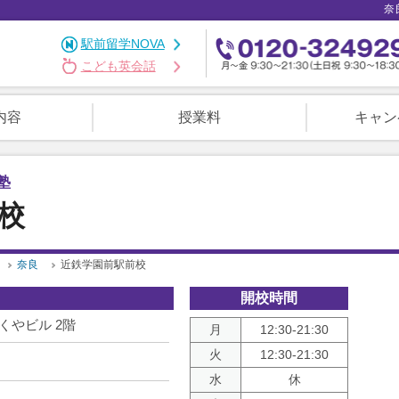
奈
駅前留学NOVA
こども英会話
内容
授業料
キャン
塾
校
奈良
近鉄学園前駅前校
開校時間
くやビル 2階
月
12:30-21:30
火
12:30-21:30
水
休