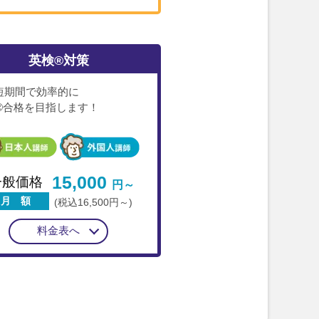
英検®対策
短期間で効率的に
®合格を目指します！
15,000
一般価格
円～
月 額
(税込16,500円～)
料金表へ