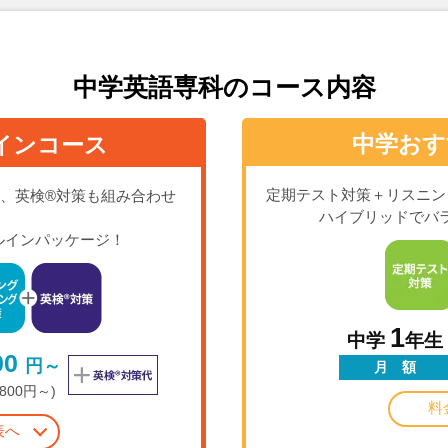
中学英語専科のコース内容
中学おす
インコース
定期テスト対策＋リスニン
、英検®対策も組み合わせ
ハイブリッドでバ
ルインパッケージ！
1
中学
年生
00
円～
月 額
,800円～)
料
表へ