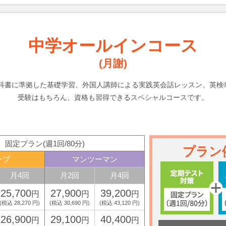
中学オールインコース
(月謝)
科書に準拠した基礎学習、外国人講師による実践英会話レッスン、英検
受験はもちろん、資格も習得できるスペシャルコースです。
固定プラン(週1回/80分)
プラン
ープ
マンツーマン
月4回
月2回
月4回
25,700
27,900
39,200
円
円
円
(税込 28,270 円)
(税込 30,690 円)
(税込 43,120 円)
26,900
29,100
40,400
円
円
円