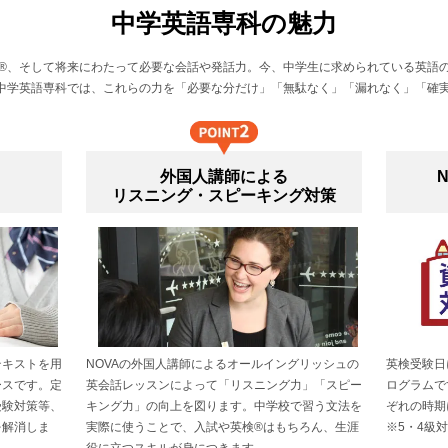
中学英語専科の魅力
®、そして将来にわたって必要な会話や発話力。今、中学生に求められている英語
A中学英語専科では、これらの力を「必要な分だけ」「無駄なく」「漏れなく」「確
外国人講師による
リスニング・スピーキング対策
テキストを用
NOVAの外国人講師によるオールイングリッシュの
英検受験日
ースです。定
英会話レッスンによって「リスニング力」「スピー
ログラムで
受験対策等、
キング力」の向上を図ります。中学校で習う文法を
ぞれの時期
を解消しま
実際に使うことで、入試や英検®はもちろん、生涯
※5・4級
役に立つスキルが身につきます。