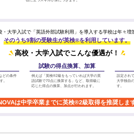
校・大学入試で「英語外部試験利用」を
導入する学校は年々増
そのうち9割の受験生が英検®を利用しています。
高校・大学入試でこんな優遇が！
試験の得点換算、加算
などの条件
例えば「英検®2級をもっていれば大学の英
設定され
す。
語試験で70点に換算する」など、取得級に
大学独自
応じた得点の換算、加点が行われます。
す。
NOVAは中学卒業までに
英検®2級取得を推奨しま