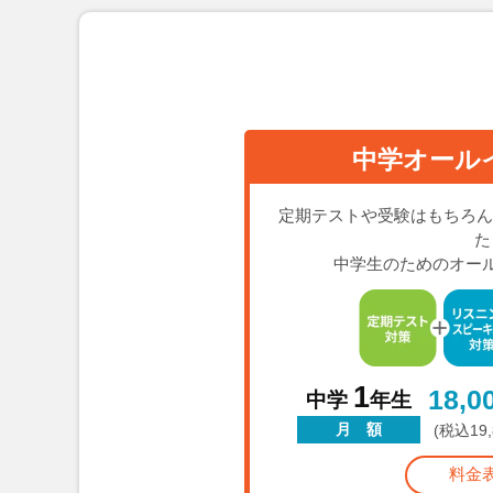
中学オール
定期テストや受験はもちろん
た
中学生のためのオー
1
18,0
中学
年生
月 額
(税込19
料金