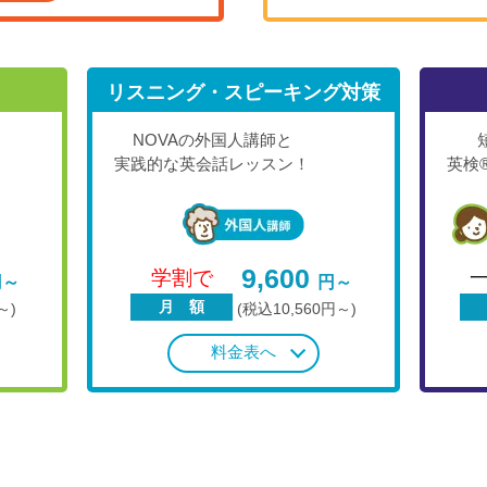
リスニング・スピーキング対策
NOVAの外国人講師と
実践的な英会話レッスン！
英検
9,600
学割で
円～
円～
月 額
～)
(税込10,560円～)
料金表へ