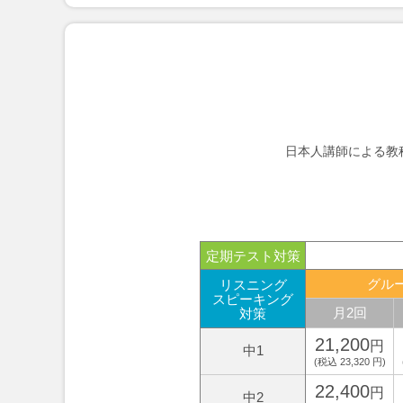
日本人講師による教
定期テスト対策
グル
リスニング
スピーキング
月2回
対策
21,200
円
中1
(税込 23,320 円)
22,400
円
中2