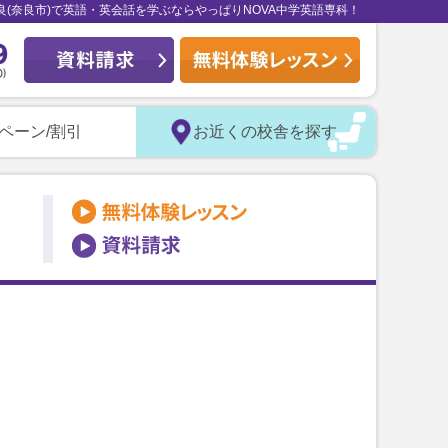
良(奈良市)で英語・英会話を学ぶならやっぱりNOVA中学英語専科！
ペーン/割引
お近くの校舎を探す