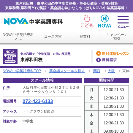
東岸和田校｜東岸和田の中学生英語塾・英会話教室・英検®対策
東岸和田(岸和田市)で英語・英会話を学ぶならやっぱりNOVA中学英語専科！
NOVA中学英語専科
キャンペーン
コース内容
授業料
とは
割引
東岸和田で「中学英語」に強い英語塾
東岸和田校
NOVA中学英語専科TOP
英会話スクールを探す
関西
大阪
東岸和
スクール情報
開校時間
大阪府岸和田市土生町２丁目３２番
住所
月
12:30-21:30
５号 トークタウンＢ-２０１
火
12:30-21:30
072-423-6133
電話番号
水
12:30-21:30
トークタウンB館 2F
アクセス
木
12:30-21:30
中学生
対象年齢
金
12:30-21:30
土
09:00-18:00