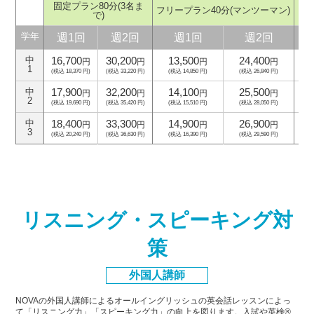
固定プラン80分
(3名ま
フリープラン40分
(マンツーマン)
フ
で)
週1回
週2回
週1回
週2回
学年
16,700
30,200
13,500
24,400
中
円
円
円
円
1
(税込 18,370 円)
(税込 33,220 円)
(税込 14,850 円)
(税込 26,840 円)
(
17,900
32,200
14,100
25,500
中
円
円
円
円
2
(税込 19,690 円)
(税込 35,420 円)
(税込 15,510 円)
(税込 28,050 円)
(
18,400
33,300
14,900
26,900
中
円
円
円
円
3
(税込 20,240 円)
(税込 36,630 円)
(税込 16,390 円)
(税込 29,590 円)
(
リスニング・スピーキング対
策
外国人講師
NOVAの外国人講師によるオールイングリッシュの英会話レッスンによっ
て「リスニング力」「スピーキング力」
の向上を図ります。入試や英検®