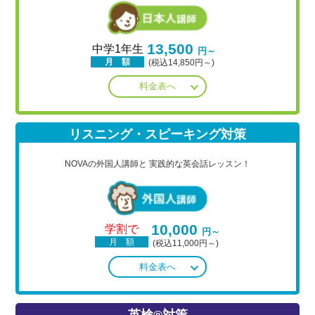
13,500
中学1年生
円～
月 額
(税込14,850円～)
料金表へ
リスニング・スピーキング対策
NOVAの外国人講師と
実践的な英会話レッスン！
10,000
学割で
円～
月 額
(税込11,000円～)
料金表へ
英検®対策