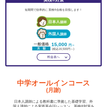
短期間で効率的に
英検®合格を目指します！
15,000
一般価格
円～
月 額
(税込16,500円～)
料金表へ
中学オールインコース
(月謝)
日本人講師による教科書に準拠した基礎学習、外
国人講師による実践英会話レッスン、英検®対策を