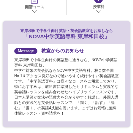
授業料
開講コース
東岸和田で
中学生向け英語・英会話教室をお探しなら
「NOVA中学英語専科 東岸和田校」
教室からのお知らせ
東岸和田で中学生向けの英語塾に通うなら、NOVA中学英語
専科 東岸和田校。
中学生対象の英会話ならNOVA中学英語専科。校舎数全国
No.1＆アクセス良好なので通いやすく続けやすい英会話教室
です。「中学英語専科」は様々なコースをご用意しており、
特におすすめは、教科書に準拠したカリキュラムと実践的な
英会話レッスンを組み合わせたハイブリッドレッスンです。
日本人講師が文法や語彙力を分かりやすく解説し、外国人講
師との実践的な英会話レッスンで、「聞く」「話す」「読
む」「書く」の英語4技能を養います。まずはお気軽に無料
体験レッスン・資料請求を！