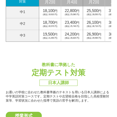
月2回
月4回
月2回
月
対策
18,100
22,800
25,500
37,5
円
円
円
中1
(税込 19,910 円)
(税込 25,080 円)
(税込 28,050 円)
(税込 41,
18,700
23,400
26,100
38,1
円
円
円
中2
(税込 20,570 円)
(税込 25,740 円)
(税込 28,710 円)
(税込 41,
19,500
24,200
26,900
38,9
円
円
円
中3
(税込 21,450 円)
(税込 26,620 円)
(税込 29,590 円)
(税込 42,
教科書に準拠した
定期テスト対策
日本人講師
お通いの学校に合わせた教科書準拠のテキストを用いる日本人講師による
中学英語対策コースです。
定期テストや志望校合格を目指した高校受験対
策等、学習状況に合わせた指導で英語の苦手を解消します。
授業形式