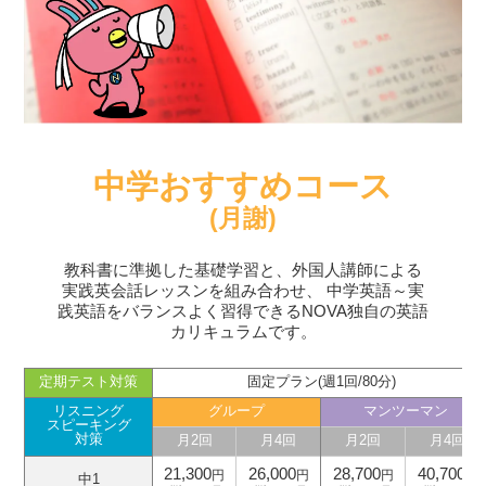
中学おすすめコース
(月謝)
教科書に準拠した基礎学習と、外国人講師による
実践英会話レッスンを組み合わせ、
中学英語～実
践英語をバランスよく習得できるNOVA独自の英語
カリキュラムです。
定期テスト対策
固定プラン(週1回/80分)
リスニング
グループ
マンツーマン
スピーキング
対策
月2回
月4回
月2回
月4回
21,300
26,000
28,700
40,700
円
円
円
円
中1