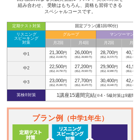
組み合わせ、
受験はもちろん、資格も習得できる
スペシャルコースです。
定期テスト対策
固定プラン(週1回/80分)
リスニング
グループ
マンツーマン
スピーキング
対策
月2回
月4回
月2回
月4回
21,300
26,000
28,700
40,700
円
円
円
中1
(税込 23,430 円)
(税込 28,600 円)
(税込 31,570 円)
(税込 44,770
22,500
27,200
29,900
41,900
円
円
円
中2
(税込 24,750 円)
(税込 29,920 円)
(税込 32,890 円)
(税込 46,090
23,000
27,700
30,400
42,400
円
円
円
中3
(税込 25,300 円)
(税込 30,470 円)
(税込 33,440 円)
(税込 46,640
1講座15週間完結
英検®対策
(※4・5級対策は9週間)
プラン例
（中学1年生）