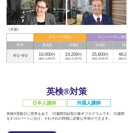
（月謝）
グループ40分
マンツーマン40分
学年
月4回
月8回
月4回
月8回
10,000
19,200
25,600
48,000
円
円
円
中1~中3
(税込 11,000 円)
(税込 21,120 円)
(税込 28,160 円)
(税込 52,800 
英検®対策
日本人講師
外国人講師
英検®受験日に照準をあて、15週間完結型の集中プログラムです。
15週間
を3つのパートに分け、それぞれの時期に必要な学習ができます。