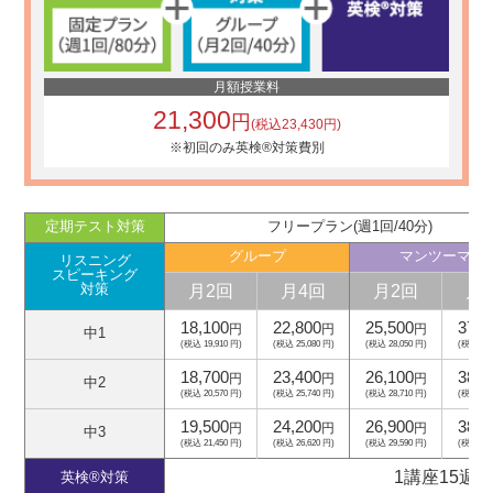
月額授業料
21,300
円
(税込23,430円)
※初回のみ英検®対策費別
定期テスト対策
フリープラン(週1回/40分)
グループ
マンツーマン
リスニング
スピーキング
月2回
月4回
月2回
月
対策
18,100
22,800
25,500
37,5
円
円
円
中1
(税込 19,910 円)
(税込 25,080 円)
(税込 28,050 円)
(税込 41,
18,700
23,400
26,100
38,1
円
円
円
中2
(税込 20,570 円)
(税込 25,740 円)
(税込 28,710 円)
(税込 41,
19,500
24,200
26,900
38,9
円
円
円
中3
(税込 21,450 円)
(税込 26,620 円)
(税込 29,590 円)
(税込 42,
1講座15週
英検®対策