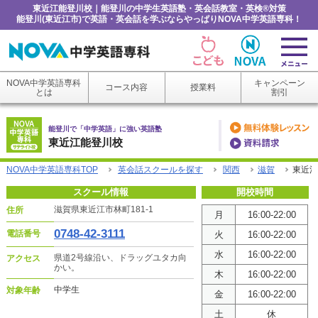
東近江能登川校｜能登川の中学生英語塾・英会話教室・英検®対策
能登川(東近江市)で英語・英会話を学ぶならやっぱりNOVA中学英語専科！
NOVA中学英語専科
キャンペーン
コース内容
授業料
とは
割引
能登川で「中学英語」に強い英語塾
東近江能登川校
NOVA中学英語専科TOP
英会話スクールを探す
関西
滋賀
東近江
スクール情報
開校時間
滋賀県東近江市林町181-1
住所
月
16:00-22:00
0748-42-3111
電話番号
火
16:00-22:00
水
16:00-22:00
県道2号線沿い、ドラッグユタカ向
アクセス
かい。
木
16:00-22:00
中学生
対象年齢
金
16:00-22:00
土
休