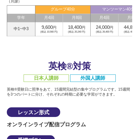
（月謝）
グループ40分
マンツーマン40分
学年
月4回
月8回
月4回
月8回
9,600
18,400
24,000
44,800
円
円
円
中1~中3
(税込 10,560 円)
(税込 20,240 円)
(税込 26,400 円)
(税込 49,280 
英検®対策
日本人講師
外国人講師
英検®受験日に照準をあて、15週間完結型の集中プログラムです。
15週間
を3つのパートに分け、それぞれの時期に必要な学習ができます。
レッスン形式
オンラインライブ配信プログラム