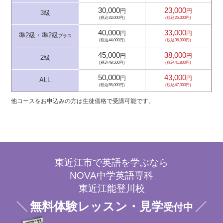
30,000
23,000
円
円
3級
(税込33,000円)
(税込25,300円)
40,000
33,000
円
円
準2級・準2級
プラス
(税込44,000円)
(税込36,300円)
45,000
38,000
円
円
2級
(税込49,500円)
(税込41,800円)
50,000
43,000
円
円
ALL
(税込55,000円)
(税込47,300円)
他コースをお申込みの方は生徒価格で受講可能です。
東近江市で英語を学ぶなら
NOVA中学英語専科
東近江能登川校
無料体験レッスン・見学
受付中