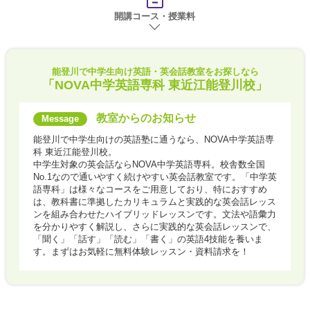
開講コース・授業料
能登川で
中学生向け英語・英会話教室をお探しなら
「NOVA中学英語専科 東近江能登川校」
教室からのお知らせ
能登川で中学生向けの英語塾に通うなら、NOVA中学英語専
科 東近江能登川校。
中学生対象の英会話ならNOVA中学英語専科。校舎数全国
No.1なので通いやすく続けやすい英会話教室です。「中学英
語専科」は様々なコースをご用意しており、特におすすめ
は、教科書に準拠したカリキュラムと実践的な英会話レッス
ンを組み合わせたハイブリッドレッスンです。文法や語彙力
を分かりやすく解説し、さらに実践的な英会話レッスンで、
「聞く」「話す」「読む」「書く」の英語4技能を養いま
す。まずはお気軽に無料体験レッスン・資料請求を！