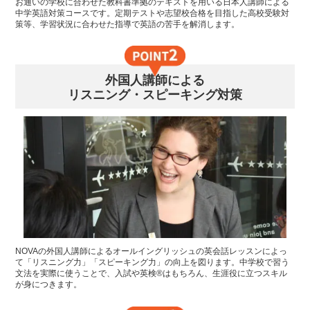
お通いの学校に合わせた教科書準拠のテキストを用いる日本人講師による
中学英語対策コースです。定期テストや志望校合格を目指した高校受験対
策等、学習状況に合わせた指導で英語の苦手を解消します。
外国人講師による
リスニング・スピーキング対策
NOVAの外国人講師によるオールイングリッシュの英会話レッスンによっ
て「リスニング力」「スピーキング力」の向上を図ります。中学校で習う
文法を実際に使うことで、入試や英検®はもちろん、生涯役に立つスキル
が身につきます。