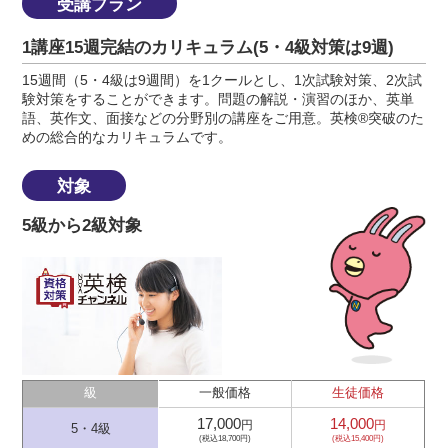
受講プラン
1講座15週完結のカリキュラム(5・4級対策は9週)
15週間（5・4級は9週間）を1クールとし、1次試験対策、2次試
験対策をすることができます。問題の解説・演習のほか、英単
語、英作文、面接などの分野別の講座をご用意。英検®突破のた
めの総合的なカリキュラムです。
対象
5級から2級対象
級
一般価格
生徒価格
17,000
14,000
円
円
5・4級
(税込18,700円)
(税込15,400円)