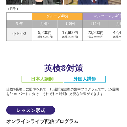
（月謝）
グループ40分
マンツーマン40分
学年
月4回
月8回
月4回
月8回
9,200
17,600
23,200
42,400
円
円
円
中1~中3
(税込 10,120 円)
(税込 19,360 円)
(税込 25,520 円)
(税込 46,640 
英検®対策
日本人講師
外国人講師
英検®受験日に照準をあて、15週間完結型の集中プログラムです。
15週間
を3つのパートに分け、それぞれの時期に必要な学習ができます。
レッスン形式
オンラインライブ配信プログラム