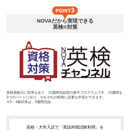
NOVAだから実現できる
英検®対策
英検受験日に照準をあて、15週間完結型の集中プログラムです。15週間を
3つのパートに分け、それぞれの時期に必要な学習ができます。
※5・4級対策は、9週間完結
高校・大学入試で「英語外部試験利用」を