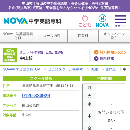
中山校｜谷山の中学生英語塾・英会話教室・英検®対策
谷山(鹿児島市)で英語・英会話を学ぶならやっぱりNOVA中学英語専科！
NOVA中学英語専科
キャンペーン
コース内容
授業料
とは
割引
谷山で「中学英語」に強い英語塾
中山校
NOVA中学英語専科TOP
英会話スクールを探す
九州
鹿児島
中山
スクール情報
開校時間
鹿児島県鹿児島市中山町1243-13
住所
月
-
0120-324929
電話番号
火
-
水
-
白山公民館
アクセス
お問い合わせ下
中学生
対象年齢
木
さい
金
-