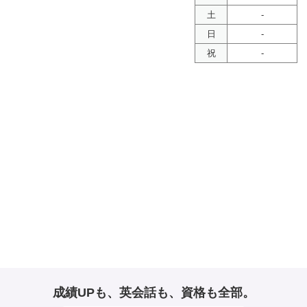
土
-
日
-
祝
-
成績UPも、英会話も、資格も全部。