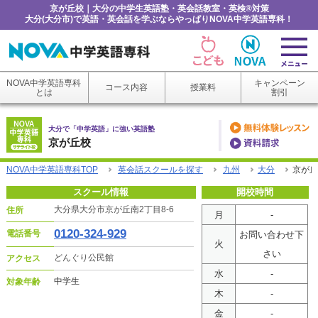
京が丘校｜大分の中学生英語塾・英会話教室・英検®対策
大分(大分市)で英語・英会話を学ぶならやっぱりNOVA中学英語専科！
NOVA中学英語専科
キャンペーン
コース内容
授業料
とは
割引
大分で「中学英語」に強い英語塾
京が丘校
NOVA中学英語専科TOP
英会話スクールを探す
九州
大分
京が丘
スクール情報
開校時間
大分県大分市京が丘南2丁目8-6
住所
月
-
0120-324-929
電話番号
お問い合わせ下
火
さい
どんぐり公民館
アクセス
水
-
中学生
対象年齢
木
-
金
-