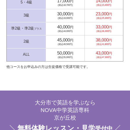
17,000
14,000
円
円
5・4級
(税込18,700円)
(税込15,400円)
30,000
23,000
円
円
3級
(税込33,000円)
(税込25,300円)
40,000
33,000
円
円
準2級・準2級
プラス
(税込44,000円)
(税込36,300円)
45,000
38,000
円
円
2級
(税込49,500円)
(税込41,800円)
50,000
43,000
円
円
ALL
(税込55,000円)
(税込47,300円)
他コースをお申込みの方は生徒価格で受講可能です。
大分市で英語を学ぶなら
NOVA中学英語専科
京が丘校
無料体験レッスン・見学
受付中