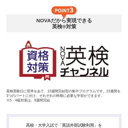
NOVAだから実現できる
英検®対策
英検受験日に照準をあて、15週間完結型の集中プログラムです。15週間を
3つのパートに分け、それぞれの時期に必要な学習ができます。
※5・4級対策は、9週間完結
高校・大学入試で「英語外部試験利用」を