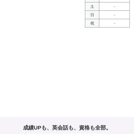
土
-
日
-
祝
-
成績UPも、英会話も、資格も全部。