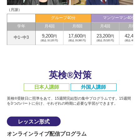
（月謝）
グループ40分
マンツーマン40分
学年
月4回
月8回
月4回
月8回
9,200
17,600
23,200
42,400
円
円
円
中1~中3
(税込 10,120 円)
(税込 19,360 円)
(税込 25,520 円)
(税込 46,640 
英検®対策
日本人講師
外国人講師
英検®受験日に照準をあて、15週間完結型の集中プログラムです。
15週間
を3つのパートに分け、それぞれの時期に必要な学習ができます。
レッスン形式
オンラインライブ配信プログラム