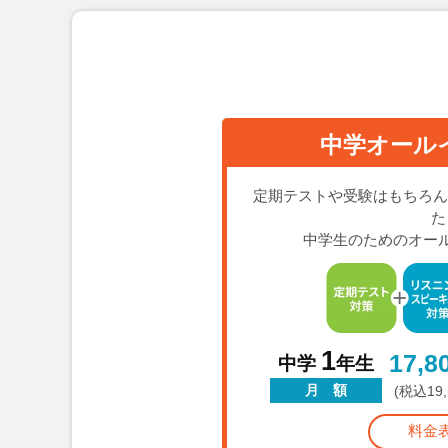
中学オール
定期テストや受験はもちろん
た
中学生のためのオー
1
17,8
中学
年生
月 額
(税込19
料金