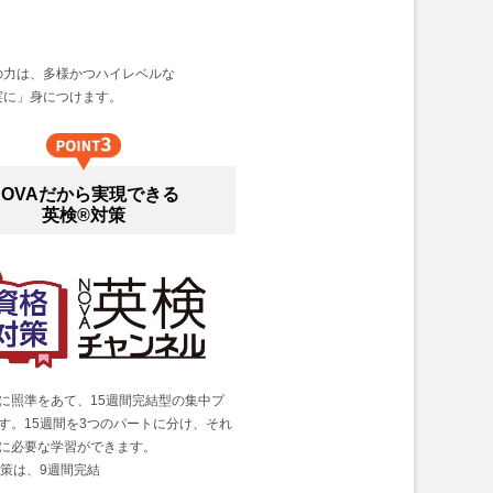
の力は、多様かつハイレベルな
実に」身につけます。
NOVAだから実現できる
英検®対策
に照準をあて、15週間完結型の集中プ
す。15週間を3つのパートに分け、それ
に必要な学習ができます。
対策は、9週間完結