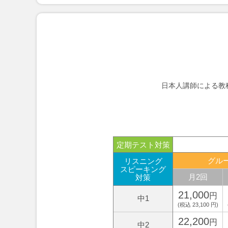
日本人講師による教
定期テスト対策
グル
リスニング
スピーキング
月2回
対策
21,000
円
中1
(税込 23,100 円)
22,200
円
中2