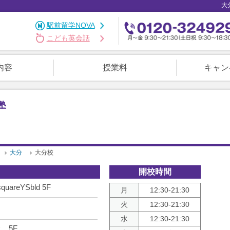
大
駅前留学NOVA
こども英会話
内容
授業料
キャン
塾
大分
大分校
開校時間
reYSbld 5F
月
12:30-21:30
火
12:30-21:30
水
12:30-21:30
 5F