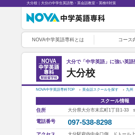
大分校｜大分の中学生英語塾・英会話教室・英検®対策
NOVA中学英語専科とは
コース
大分で「中学英語」に強い英語
大分校
NOVA中学英語専科TOP
英会話スクールを探す
九州
スクール情報
大分県大分市末広町1丁目1-33 squa
住所
097-538-8298
電話番号
大分駅府内中央口側 ドトール上
アクセス