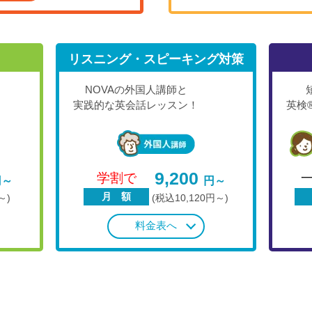
リスニング・スピーキング対策
NOVAの外国人講師と
実践的な英会話レッスン！
英検
9,200
学割で
円～
円～
月 額
～)
(税込10,120円～)
料金表へ