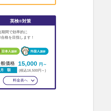
英検®対策
短期間で効率的に
®合格を目指します！
15,000
一般価格
円～
月 額
(税込16,500円～)
料金表へ