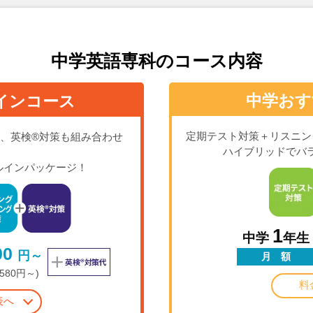
中学英語専科のコース内容
中学おす
インコース
定期テスト対策＋リスニン
、英検®対策も組み合わせ
ハイブリッドでバ
ルインパッケージ！
1
中学
年生
00
円～
月 額
,580円～)
料
表へ