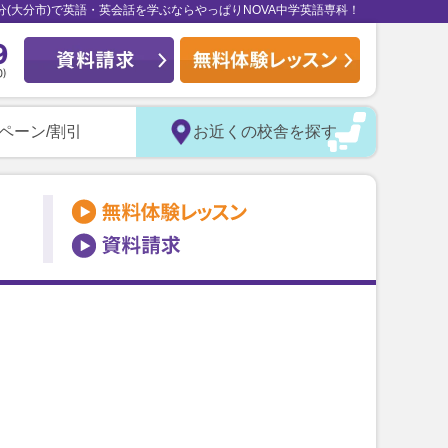
分(大分市)で英語・英会話を学ぶならやっぱりNOVA中学英語専科！
ペーン/割引
お近くの校舎を探す