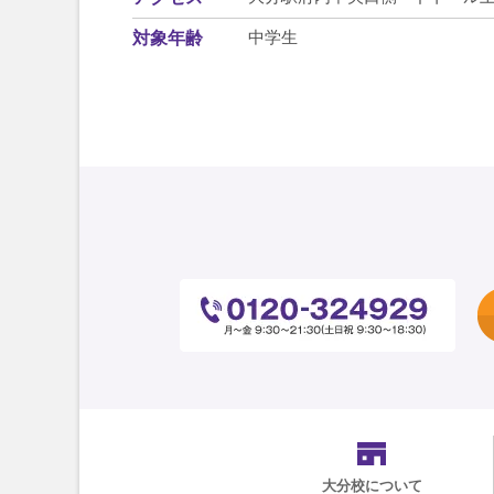
中学生
対象年齢
大分校
について