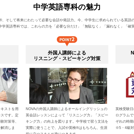
中学英語専科の魅力
®、そして将来にわたって必要な会話や発話力。今、中学生に求められている英語
A中学英語専科では、これらの力を「必要な分だけ」「無駄なく」「漏れなく」「確
外国人講師による
リスニング・スピーキング対策
テキストを用
NOVAの外国人講師によるオールイングリッシュの
英検受験日
ースです。定
英会話レッスンによって「リスニング力」「スピー
ログラムで
受験対策等、
キング力」の向上を図ります。中学校で習う文法を
ぞれの時期
を解消しま
実際に使うことで、入試や英検®はもちろん、生涯
※5・4級
役に立つスキルが身につきます。