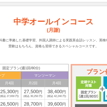
中学オールインコース
(月謝)
科書に準拠した基礎学習、外国人講師による実践英会話レッスン、英検
受験はもちろん、資格も習得できるスペシャルコースです。
固定プラン(週1回/80分)
プラン
ープ
マンツーマン
月4回
月2回
月4回
25,300
27,500
38,400
円
円
円
(税込 27,830 円)
(税込 30,250 円)
(税込 42,240 円)
26,500
28,700
39,600
円
円
円