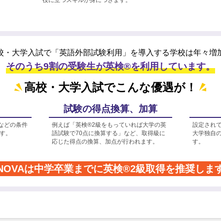
校・大学入試で「英語外部試験利用」を
導入する学校は年々増
そのうち9割の受験生が英検®を利用しています。
高校・大学入試でこんな優遇が！
試験の得点換算、加算
などの条件
例えば「英検®2級をもっていれば大学の英
設定され
す。
語試験で70点に換算する」など、取得級に
大学独自
応じた得点の換算、加点が行われます。
す。
NOVAは中学卒業までに
英検®2級取得を推奨しま