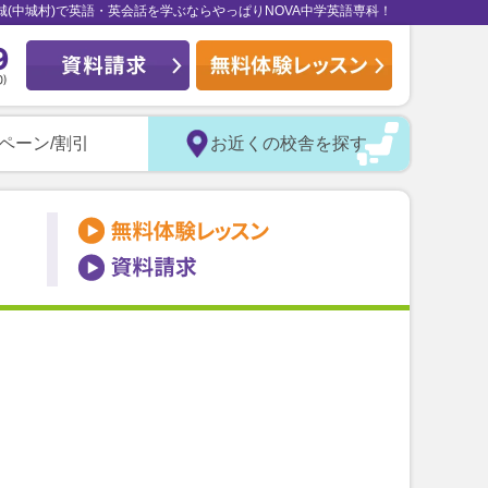
城(中城村)で英語・英会話を学ぶならやっぱりNOVA中学英語専科！
ペーン/割引
お近くの校舎を探す