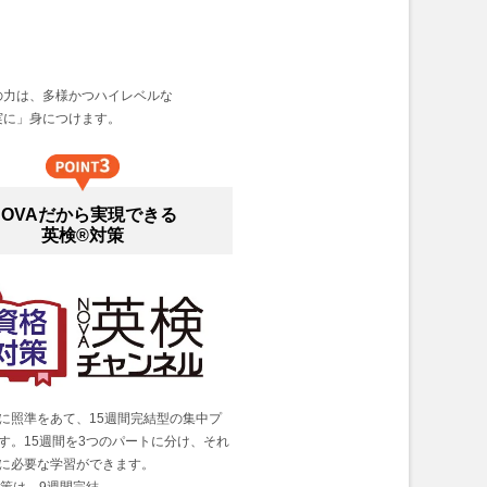
の力は、多様かつハイレベルな
実に」身につけます。
NOVAだから実現できる
英検®対策
に照準をあて、15週間完結型の集中プ
す。15週間を3つのパートに分け、それ
に必要な学習ができます。
対策は、9週間完結