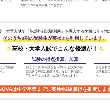
役に立つスキルが身につきます。
校・大学入試で「英語外部試験利用」を
導入する学校は年々増
そのうち9割の受験生が英検®を利用しています。
高校・大学入試でこんな優遇が！
試験の得点換算、加算
などの条件
例えば「英検®2級をもっていれば大学の英
設定され
す。
語試験で70点に換算する」など、取得級に
大学独自
応じた得点の換算、加点が行われます。
す。
NOVAは中学卒業までに
英検®2級取得を推奨しま