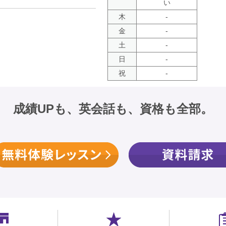
い
木
-
金
-
土
-
日
-
祝
-
成績UPも、英会話も、資格も全部。