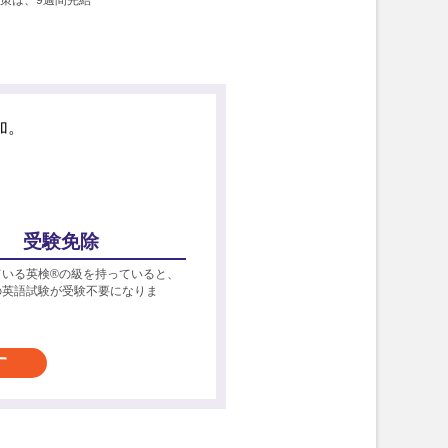
加。
受験免除
ている英検®の級を持っていると、
の英語試験が受験不要になりま
す