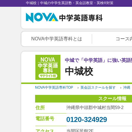
中城校｜中城の中学生英語塾・英会話教室・英検®対策
NOVA中学英語専科とは
コース
中城で「中学英語」に強い英語
中城校
NOVA中学英語専科TOP
英会話スクールを探す
沖縄
スクール情報
沖縄県中頭郡中城村当間59-2
住所
0120-324929
電話番号
当間区民館2F
アクセス