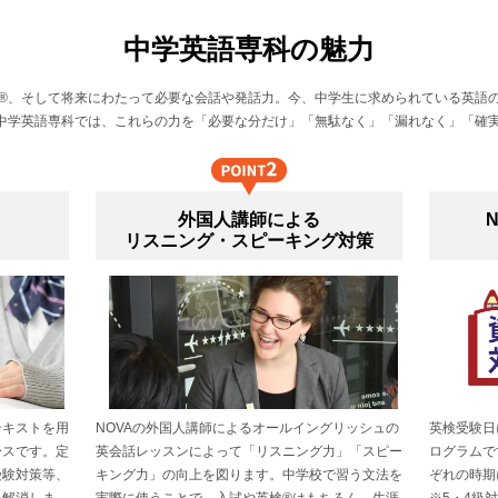
中学英語専科の魅力
®、そして将来にわたって必要な会話や発話力。今、中学生に求められている英語
A中学英語専科では、これらの力を「必要な分だけ」「無駄なく」「漏れなく」「確
外国人講師による
リスニング・スピーキング対策
テキストを用
NOVAの外国人講師によるオールイングリッシュの
英検受験日
ースです。定
英会話レッスンによって「リスニング力」「スピー
ログラムで
受験対策等、
キング力」の向上を図ります。中学校で習う文法を
ぞれの時期
を解消しま
実際に使うことで、入試や英検®はもちろん、生涯
※5・4級