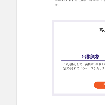
す。
高
出願資格
出願資格として、英検®〇級以上
を設定されているケースがありま