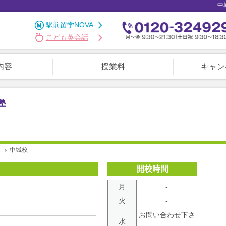
中
駅前留学NOVA
こども英会話
内容
授業料
キャン
塾
中城校
開校時間
月
-
火
-
お問い合わせ下さ
水