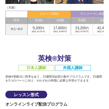
（月謝）
グループ40分
マンツーマン40分
学年
月4回
月8回
月4回
月8回
9,200
17,600
23,200
42,400
円
円
円
中1~中3
(税込 10,120 円)
(税込 19,360 円)
(税込 25,520 円)
(税込 46,640 
英検®対策
日本人講師
外国人講師
英検®受験日に照準をあて、15週間完結型の集中プログラムです。
15週間
を3つのパートに分け、それぞれの時期に必要な学習ができます。
レッスン形式
オンラインライブ配信プログラム