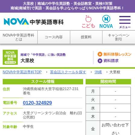
大里校｜南城の中学生英語塾・英会話教室・英検®対策
南城(南城市)で英語・英会話を学ぶならやっぱりNOVA中学英語専科！
NOVA中学英語専科
キャンペーン
コース内容
授業料
とは
割引
南城で「中学英語」に強い英語塾
大里校
NOVA中学英語専科TOP
英会話スクールを探す
沖縄
大里校
スクール情報
開校時間
沖縄県南城市大里字稲嶺2127-231
住所
月
-
番地
火
-
0120-324929
電話番号
水
-
大里グリーンタウン自治会 離れ(旧
アクセス
木
-
公民館)
お問い合わせ下
中学生
対象年齢
金
さい