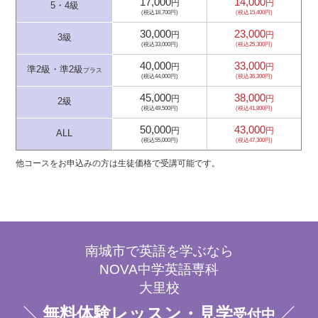
17,000
14,000
円
円
5・4級
(税込18,700円)
(税込15,400円)
30,000
23,000
円
円
3級
(税込33,000円)
(税込25,300円)
40,000
33,000
円
円
準2級・準2級
プラス
(税込44,000円)
(税込36,300円)
45,000
38,000
円
円
2級
(税込49,500円)
(税込41,800円)
50,000
43,000
円
円
ALL
(税込55,000円)
(税込47,300円)
他コースをお申込みの方は生徒価格で受講可能です。
南城市で英語を学ぶなら
NOVA中学英語専科
大里校
無料体験レッスン・見学
受付中