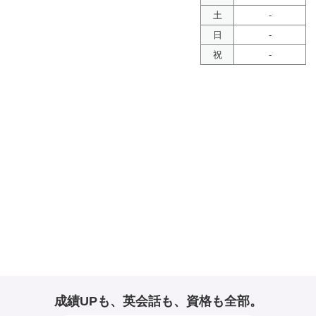
土
-
日
-
祝
-
成績UPも、英会話も、資格も全部。