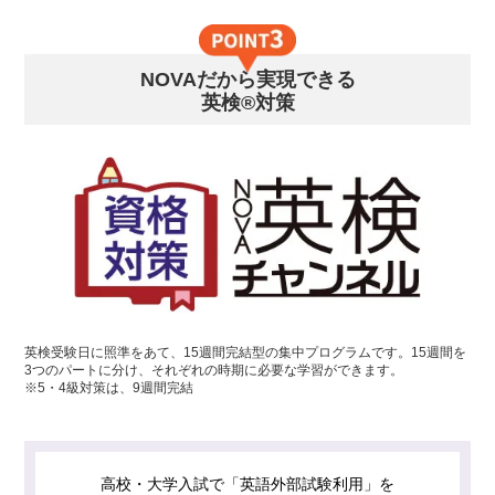
NOVAだから実現できる
英検®対策
英検受験日に照準をあて、15週間完結型の集中プログラムです。15週間を
3つのパートに分け、それぞれの時期に必要な学習ができます。
※5・4級対策は、9週間完結
高校・大学入試で「英語外部試験利用」を