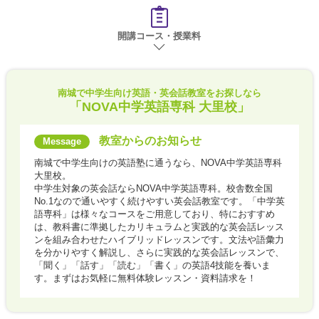
開講コース・授業料
南城で
中学生向け英語・英会話教室をお探しなら
「NOVA中学英語専科 大里校」
教室からのお知らせ
南城で中学生向けの英語塾に通うなら、NOVA中学英語専科
大里校。
中学生対象の英会話ならNOVA中学英語専科。校舎数全国
No.1なので通いやすく続けやすい英会話教室です。「中学英
語専科」は様々なコースをご用意しており、特におすすめ
は、教科書に準拠したカリキュラムと実践的な英会話レッス
ンを組み合わせたハイブリッドレッスンです。文法や語彙力
を分かりやすく解説し、さらに実践的な英会話レッスンで、
「聞く」「話す」「読む」「書く」の英語4技能を養いま
す。まずはお気軽に無料体験レッスン・資料請求を！