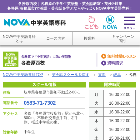
各務原西校｜各務原の中学生英語塾・英会話教室・英検®対策
各務原(各務原市)で英語・英会話を学ぶならやっぱりNOVA中学英語専科！
NOVA中学英語専科
キャンペーン
コース内容
授業料
とは
割引
各務原で「中学英語」に強い英語塾
各務原西校
NOVA中学英語専科TOP
英会話スクールを探す
東海
岐阜
各務原
スクール情報
開校時間
岐阜県各務原市那加不動丘2-80-1
住所
月
16:00-22:00
0583-71-7302
電話番号
火
16:00-22:00
水
16:00-22:00
名鉄「各務原市役所前」駅から北へ
アクセス
800m。不動丘交差点手前、右手
木
16:00-22:00
側。桜丘中学校の東。
金
16:00-22:00
中学生
対象年齢
土
15:00-21:00