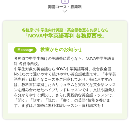
開講コース・授業料
各務原で
中学生向け英語・英会話教室をお探しなら
「NOVA中学英語専科 各務原西校」
教室からのお知らせ
各務原で中学生向けの英語塾に通うなら、NOVA中学英語専
科 各務原西校。
中学生対象の英会話ならNOVA中学英語専科。校舎数全国
No.1なので通いやすく続けやすい英会話教室です。「中学英
語専科」は様々なコースをご用意しており、特におすすめ
は、教科書に準拠したカリキュラムと実践的な英会話レッス
ンを組み合わせたハイブリッドレッスンです。文法や語彙力
を分かりやすく解説し、さらに実践的な英会話レッスンで、
「聞く」「話す」「読む」「書く」の英語4技能を養いま
す。まずはお気軽に無料体験レッスン・資料請求を！