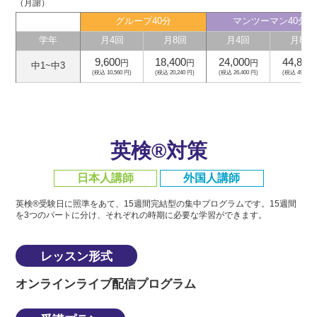
（月謝）
グループ40分
マンツーマン40分
学年
月4回
月8回
月4回
月8回
9,600
18,400
24,000
44,800
円
円
円
中1~中3
(税込 10,560 円)
(税込 20,240 円)
(税込 26,400 円)
(税込 49,280 
英検®対策
日本人講師
外国人講師
英検®受験日に照準をあて、15週間完結型の集中プログラムです。
15週間
を3つのパートに分け、それぞれの時期に必要な学習ができます。
レッスン形式
オンラインライブ配信プログラム