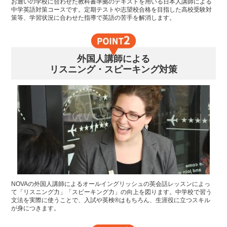
お通いの学校に合わせた教科書準拠のテキストを用いる日本人講師による
中学英語対策コースです。定期テストや志望校合格を目指した高校受験対
策等、学習状況に合わせた指導で英語の苦手を解消します。
外国人講師による
リスニング・スピーキング対策
NOVAの外国人講師によるオールイングリッシュの英会話レッスンによっ
て「リスニング力」「スピーキング力」の向上を図ります。中学校で習う
文法を実際に使うことで、入試や英検®はもちろん、生涯役に立つスキル
が身につきます。