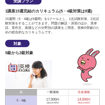
受講プラン
1講座15週完結のカリキュラム(5・4級対策は9週)
15週間（5・4級は9週間）を1クールとし、1次試験対策、2次試
験対策をすることができます。問題の解説・演習のほか、英単
語、英作文、面接などの分野別の講座をご用意。英検®突破のた
めの総合的なカリキュラムです。
対象
5級から2級対象
級
一般価格
生徒価格
17,000
14,000
円
円
5・4級
(税込18,700円)
(税込15,400円)