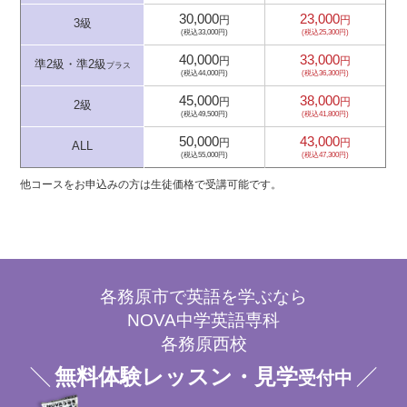
30,000
23,000
円
円
3級
(税込33,000円)
(税込25,300円)
40,000
33,000
円
円
準2級・準2級
プラス
(税込44,000円)
(税込36,300円)
45,000
38,000
円
円
2級
(税込49,500円)
(税込41,800円)
50,000
43,000
円
円
ALL
(税込55,000円)
(税込47,300円)
他コースをお申込みの方は生徒価格で受講可能です。
各務原市で英語を学ぶなら
NOVA中学英語専科
各務原西校
無料体験レッスン・見学
受付中