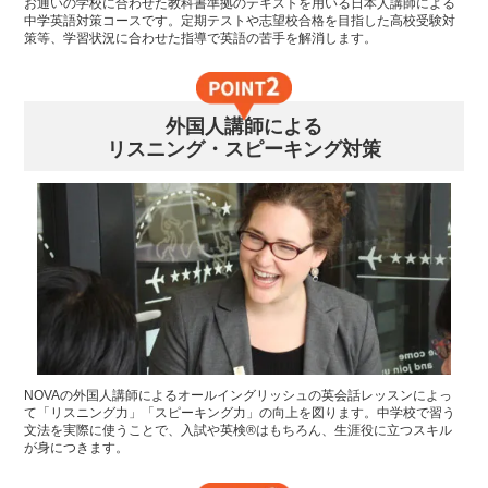
お通いの学校に合わせた教科書準拠のテキストを用いる日本人講師による
中学英語対策コースです。定期テストや志望校合格を目指した高校受験対
策等、学習状況に合わせた指導で英語の苦手を解消します。
外国人講師による
リスニング・スピーキング対策
NOVAの外国人講師によるオールイングリッシュの英会話レッスンによっ
て「リスニング力」「スピーキング力」の向上を図ります。中学校で習う
文法を実際に使うことで、入試や英検®はもちろん、生涯役に立つスキル
が身につきます。