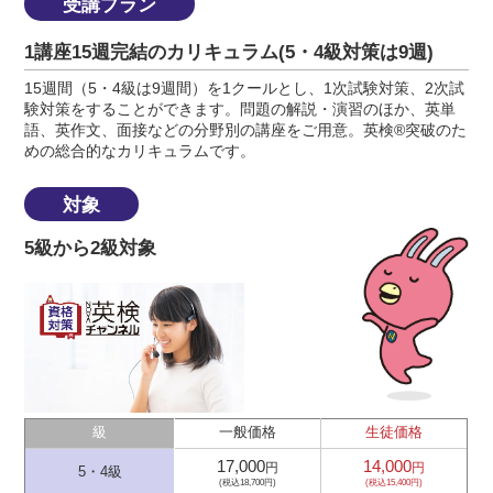
受講プラン
1講座15週完結のカリキュラム(5・4級対策は9週)
15週間（5・4級は9週間）を1クールとし、1次試験対策、2次試
験対策をすることができます。問題の解説・演習のほか、英単
語、英作文、面接などの分野別の講座をご用意。英検®突破のた
めの総合的なカリキュラムです。
対象
5級から2級対象
級
一般価格
生徒価格
17,000
14,000
円
円
5・4級
(税込18,700円)
(税込15,400円)