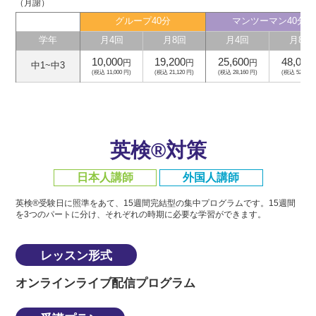
（月謝）
グループ40分
マンツーマン40分
学年
月4回
月8回
月4回
月8回
10,000
19,200
25,600
48,000
円
円
円
中1~中3
(税込 11,000 円)
(税込 21,120 円)
(税込 28,160 円)
(税込 52,800 
英検®対策
日本人講師
外国人講師
英検®受験日に照準をあて、15週間完結型の集中プログラムです。
15週間
を3つのパートに分け、それぞれの時期に必要な学習ができます。
レッスン形式
オンラインライブ配信プログラム