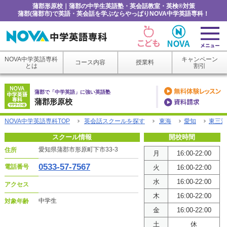
蒲郡形原校｜蒲郡の中学生英語塾・英会話教室・英検®対策
蒲郡(蒲郡市)で英語・英会話を学ぶならやっぱりNOVA中学英語専科！
NOVA中学英語専科
キャンペーン
コース内容
授業料
とは
割引
蒲郡で「中学英語」に強い英語塾
蒲郡形原校
NOVA中学英語専科TOP
英会話スクールを探す
東海
愛知
東三河
スクール情報
開校時間
愛知県蒲郡市形原町下市33-3
住所
月
16:00-22:00
0533-57-7567
電話番号
火
16:00-22:00
水
16:00-22:00
アクセス
木
16:00-22:00
中学生
対象年齢
金
16:00-22:00
土
休