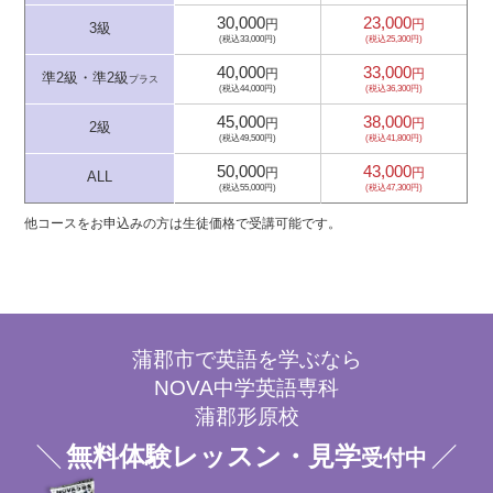
30,000
23,000
円
円
3級
(税込33,000円)
(税込25,300円)
40,000
33,000
円
円
準2級・準2級
プラス
(税込44,000円)
(税込36,300円)
45,000
38,000
円
円
2級
(税込49,500円)
(税込41,800円)
50,000
43,000
円
円
ALL
(税込55,000円)
(税込47,300円)
他コースをお申込みの方は生徒価格で受講可能です。
蒲郡市で英語を学ぶなら
NOVA中学英語専科
蒲郡形原校
無料体験レッスン・見学
受付中