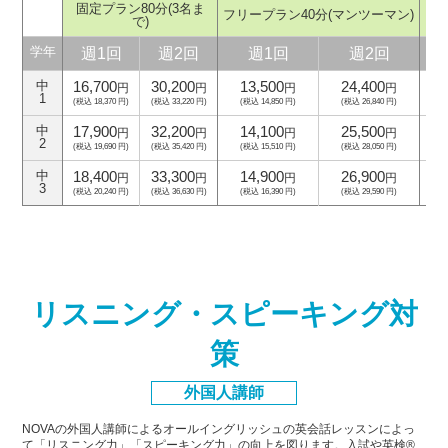
固定プラン80分
(3名ま
フリープラン40分
(マンツーマン)
フ
で)
週1回
週2回
週1回
週2回
学年
16,700
30,200
13,500
24,400
中
円
円
円
円
1
(税込 18,370 円)
(税込 33,220 円)
(税込 14,850 円)
(税込 26,840 円)
(
17,900
32,200
14,100
25,500
中
円
円
円
円
2
(税込 19,690 円)
(税込 35,420 円)
(税込 15,510 円)
(税込 28,050 円)
(
18,400
33,300
14,900
26,900
中
円
円
円
円
3
(税込 20,240 円)
(税込 36,630 円)
(税込 16,390 円)
(税込 29,590 円)
(
リスニング・スピーキング対
策
外国人講師
NOVAの外国人講師によるオールイングリッシュの英会話レッスンによっ
て「リスニング力」「スピーキング力」
の向上を図ります。入試や英検®