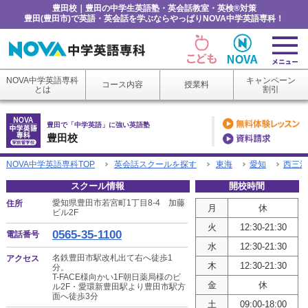
豊田校｜豊田の中学生英語塾・英会話教室・英検®対策
豊田(豊田市)で英語・英会話を学ぶならやっぱりNOVA中学英語専科！
NOVA中学英語専科
キャンペーン
コース内容
授業料
とは
割引
豊田で「中学英語」に強い英語塾
豊田校
NOVA中学英語専科TOP
英会話スクールを探す
東海
愛知
西三河
スクール情報
開校時間
愛知県豊田市若宮町1丁目8-4 加藤
住所
月
休
ビル2F
火
12:30-21:30
0565-35-1100
電話番号
水
12:30-21:30
名鉄豊田市駅改札出て右へ徒歩1
アクセス
木
12:30-21:30
分。
T-FACE様向かい1F朝日薬局様のビ
金
休
ル2F・愛環新豊田駅より豊田市駅方
面へ徒歩3分
土
09:00-18:00