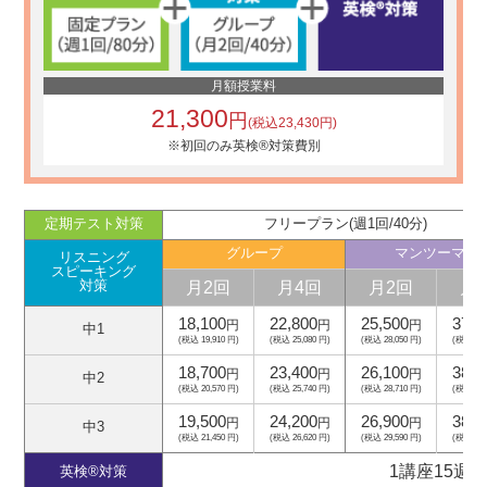
月額授業料
21,300
円
(税込23,430円)
※初回のみ英検®対策費別
定期テスト対策
フリープラン(週1回/40分)
グループ
マンツーマン
リスニング
スピーキング
月2回
月4回
月2回
月
対策
18,100
22,800
25,500
37,5
円
円
円
中1
(税込 19,910 円)
(税込 25,080 円)
(税込 28,050 円)
(税込 41,
18,700
23,400
26,100
38,1
円
円
円
中2
(税込 20,570 円)
(税込 25,740 円)
(税込 28,710 円)
(税込 41,
19,500
24,200
26,900
38,9
円
円
円
中3
(税込 21,450 円)
(税込 26,620 円)
(税込 29,590 円)
(税込 42,
1講座15週
英検®対策