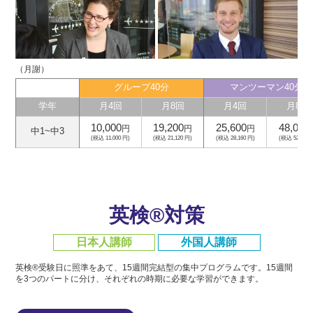
（月謝）
グループ40分
マンツーマン40分
学年
月4回
月8回
月4回
月8回
10,000
19,200
25,600
48,000
円
円
円
中1~中3
(税込 11,000 円)
(税込 21,120 円)
(税込 28,160 円)
(税込 52,800 
英検®対策
日本人講師
外国人講師
英検®受験日に照準をあて、15週間完結型の集中プログラムです。
15週間
を3つのパートに分け、それぞれの時期に必要な学習ができます。