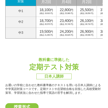
月2回
月4回
月2回
月
対策
18,100
22,800
25,500
37,5
円
円
円
中1
(税込 19,910 円)
(税込 25,080 円)
(税込 28,050 円)
(税込 41,
18,700
23,400
26,100
38,1
円
円
円
中2
(税込 20,570 円)
(税込 25,740 円)
(税込 28,710 円)
(税込 41,
19,500
24,200
26,900
38,9
円
円
円
中3
(税込 21,450 円)
(税込 26,620 円)
(税込 29,590 円)
(税込 42,
教科書に準拠した
定期テスト対策
日本人講師
お通いの学校に合わせた教科書準拠のテキストを用いる日本人講師による
中学英語対策コースです。
定期テストや志望校合格を目指した高校受験対
策等、学習状況に合わせた指導で英語の苦手を解消します。
授業形式