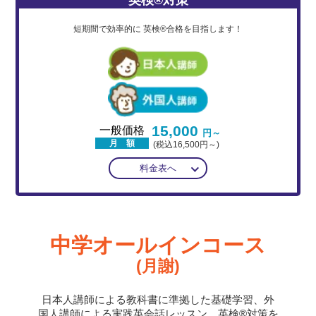
短期間で効率的に
英検®合格を目指します！
15,000
一般価格
円～
月 額
(税込16,500円～)
料金表へ
中学オールインコース
(月謝)
日本人講師による教科書に準拠した基礎学習、外
国人講師による実践英会話レッスン、英検®対策を