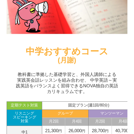
中学おすすめコース
(月謝)
教科書に準拠した基礎学習と、外国人講師による
実践英会話レッスンを組み合わせ、
中学英語～実
践英語をバランスよく習得できるNOVA独自の英語
カリキュラムです。
定期テスト対策
固定プラン(週1回/80分)
リスニング
グループ
マンツーマン
スピーキング
対策
月2回
月4回
月2回
月4回
21,300
26,000
28,700
40,700
円
円
円
円
中1