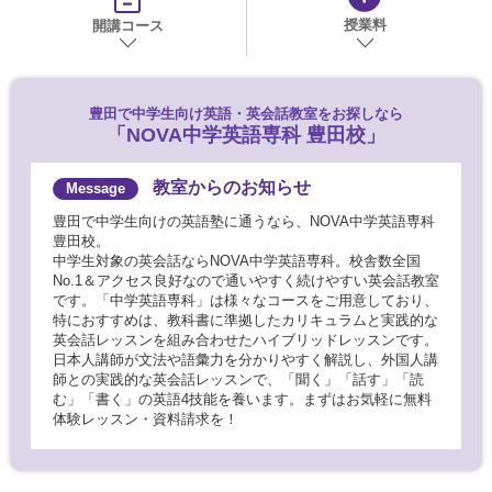
授業料
開講コース
豊田で
中学生向け英語・英会話教室をお探しなら
「NOVA中学英語専科 豊田校」
教室からのお知らせ
豊田で中学生向けの英語塾に通うなら、NOVA中学英語専科
豊田校。
中学生対象の英会話ならNOVA中学英語専科。校舎数全国
No.1＆アクセス良好なので通いやすく続けやすい英会話教室
です。「中学英語専科」は様々なコースをご用意しており、
特におすすめは、教科書に準拠したカリキュラムと実践的な
英会話レッスンを組み合わせたハイブリッドレッスンです。
日本人講師が文法や語彙力を分かりやすく解説し、外国人講
師との実践的な英会話レッスンで、「聞く」「話す」「読
む」「書く」の英語4技能を養います。まずはお気軽に無料
体験レッスン・資料請求を！