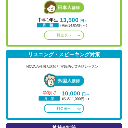
13,500
中学1年生
円～
月 額
(税込14,850円～)
料金表へ
リスニング・スピーキング対策
NOVAの外国人講師と
実践的な英会話レッスン！
10,000
学割で
円～
月 額
(税込11,000円～)
料金表へ
英検®対策