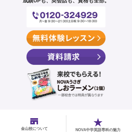
成績UPも、英会話も、資格も全部。
金山校
について
NOVA中学英語専科の魅力