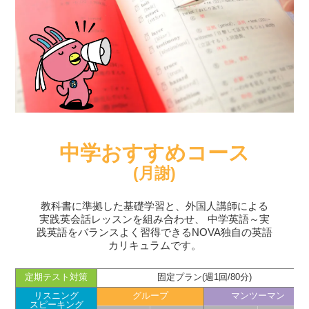
中学おすすめコース
(月謝)
教科書に準拠した基礎学習と、外国人講師による
実践英会話レッスンを組み合わせ、
中学英語～実
践英語をバランスよく習得できるNOVA独自の英語
カリキュラムです。
定期テスト対策
固定プラン(週1回/80分)
リスニング
グループ
マンツーマン
スピーキング