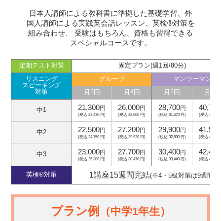
日本人講師による教科書に準拠した基礎学習、外
国人講師による実践英会話レッスン、英検®対策を
組み合わせ、
受験はもちろん、資格も習得できる
スペシャルコースです。
定期テスト対策
固定プラン(週1回/80分)
リスニング
グループ
マンツーマン
スピーキング
対策
月2回
月4回
月2回
月4回
21,300
26,000
28,700
40,700
円
円
円
中1
(税込 23,430 円)
(税込 28,600 円)
(税込 31,570 円)
(税込 44,770
22,500
27,200
29,900
41,900
円
円
円
中2
(税込 24,750 円)
(税込 29,920 円)
(税込 32,890 円)
(税込 46,090
23,000
27,700
30,400
42,400
円
円
円
中3
(税込 25,300 円)
(税込 30,470 円)
(税込 33,440 円)
(税込 46,640
1講座15週間完結
英検®対策
(※4・5級対策は9週間)
プラン例
（中学1年生）