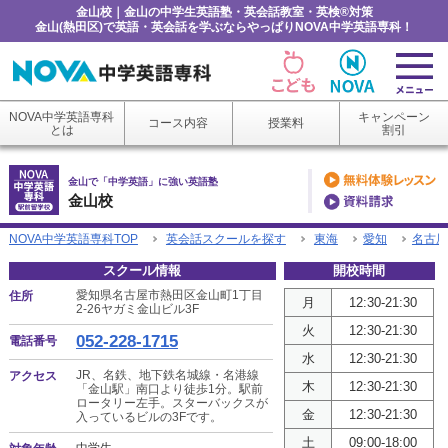
金山校｜金山の中学生英語塾・英会話教室・英検®対策
金山(熱田区)で英語・英会話を学ぶならやっぱりNOVA中学英語専科！
NOVA中学英語専科
キャンペーン
コース内容
授業料
とは
割引
金山で「中学英語」に強い英語塾
金山校
NOVA中学英語専科TOP
英会話スクールを探す
東海
愛知
名古屋
スクール情報
開校時間
愛知県名古屋市熱田区金山町1丁目
住所
月
12:30-21:30
2-26
ヤガミ金山ビル3F
火
12:30-21:30
052-228-1715
電話番号
水
12:30-21:30
JR、名鉄、地下鉄名城線・名港線
アクセス
木
12:30-21:30
「金山駅」南口より徒歩1分。駅前
ロータリー左手。スターバックスが
金
12:30-21:30
入っているビルの3Fです。
土
09:00-18:00