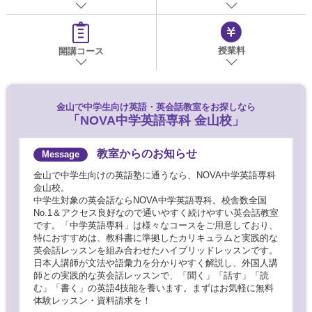
授業料
開講コース
金山で
中学生向け英語・英会話教室をお探しなら
「NOVA中学英語専科 金山校」
教室からのお知らせ
金山で中学生向けの英語塾に通うなら、NOVA中学英語専科
金山校。
中学生対象の英会話ならNOVA中学英語専科。校舎数全国
No.1＆アクセス良好なので通いやすく続けやすい英会話教室
です。「中学英語専科」は様々なコースをご用意しており、
特におすすめは、教科書に準拠したカリキュラムと実践的な
英会話レッスンを組み合わせたハイブリッドレッスンです。
日本人講師が文法や語彙力を分かりやすく解説し、外国人講
師との実践的な英会話レッスンで、「聞く」「話す」「読
む」「書く」の英語4技能を養います。まずはお気軽に無料
体験レッスン・資料請求を！