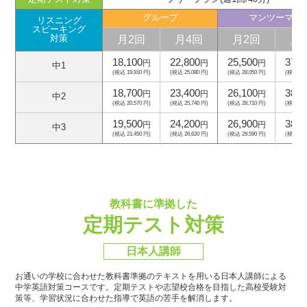
グループ
マンツーマン
リスニング
スピーキング
月2回
月4回
月2回
月
対策
18,100
22,800
25,500
37,5
円
円
円
中1
(税込 19,910 円)
(税込 25,080 円)
(税込 28,050 円)
(税込 41,
18,700
23,400
26,100
38,1
円
円
円
中2
(税込 20,570 円)
(税込 25,740 円)
(税込 28,710 円)
(税込 41,
19,500
24,200
26,900
38,9
円
円
円
中3
(税込 21,450 円)
(税込 26,620 円)
(税込 29,590 円)
(税込 42,
教科書に準拠した
定期テスト対策
日本人講師
お通いの学校に合わせた教科書準拠のテキストを用いる日本人講師による
中学英語対策コースです。
定期テストや志望校合格を目指した高校受験対
策等、学習状況に合わせた指導で英語の苦手を解消します。