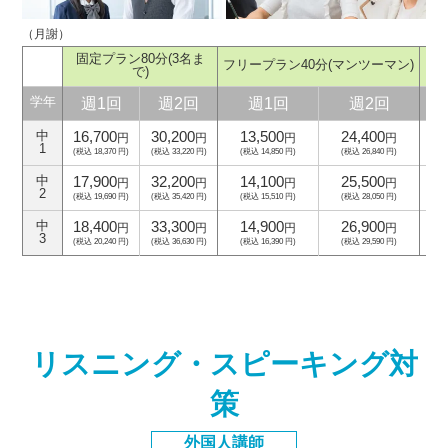
（月謝）
固定プラン80分
(3名ま
フリープラン40分
(マンツーマン)
フ
で)
週1回
週2回
週1回
週2回
学年
16,700
30,200
13,500
24,400
中
円
円
円
円
1
(税込 18,370 円)
(税込 33,220 円)
(税込 14,850 円)
(税込 26,840 円)
(
17,900
32,200
14,100
25,500
中
円
円
円
円
2
(税込 19,690 円)
(税込 35,420 円)
(税込 15,510 円)
(税込 28,050 円)
(
18,400
33,300
14,900
26,900
中
円
円
円
円
3
(税込 20,240 円)
(税込 36,630 円)
(税込 16,390 円)
(税込 29,590 円)
(
リスニング・スピーキング対
策
外国人講師