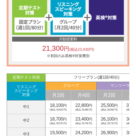
月額授業料
21,300
円
(税込23,430円)
※初回のみ英検®対策費別
定期テスト対策
フリープラン(週1回/40分)
グループ
マンツーマン
リスニング
スピーキング
月2回
月4回
月2回
月
対策
18,100
22,800
25,500
37,5
円
円
円
中1
(税込 19,910 円)
(税込 25,080 円)
(税込 28,050 円)
(税込 41,
18,700
23,400
26,100
38,1
円
円
円
中2
(税込 20,570 円)
(税込 25,740 円)
(税込 28,710 円)
(税込 41,
19,500
24,200
26,900
38,9
円
円
円
中3