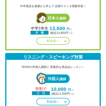
中学英語を基礎から学んで
定期テスト＆受験対策！
13,500
中学1年生
円～
月 額
(税込14,850円～)
料金表へ
リスニング・スピーキング対策
NOVAの外国人講師と
実践的な英会話レッスン！
10,000
学割で
円～
月 額
(税込11,000円～)
料金表へ