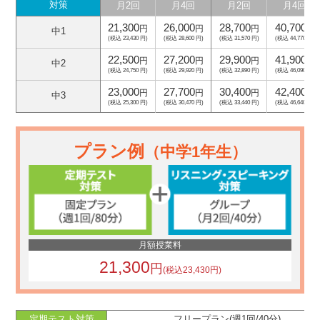
対策
月2回
月4回
月2回
月4回
21,300
26,000
28,700
40,700
円
円
円
円
中1
(税込 23,430 円)
(税込 28,600 円)
(税込 31,570 円)
(税込 44,770 円)
22,500
27,200
29,900
41,900
円
円
円
円
中2
(税込 24,750 円)
(税込 29,920 円)
(税込 32,890 円)
(税込 46,090 円)
23,000
27,700
30,400
42,400
円
円
円
円
中3
(税込 25,300 円)
(税込 30,470 円)
(税込 33,440 円)
(税込 46,640 円)
プラン例
（中学1年生）
月額授業料
21,300
円
(税込23,430円)
定期テスト対策
フリープラン(週1回/40分)