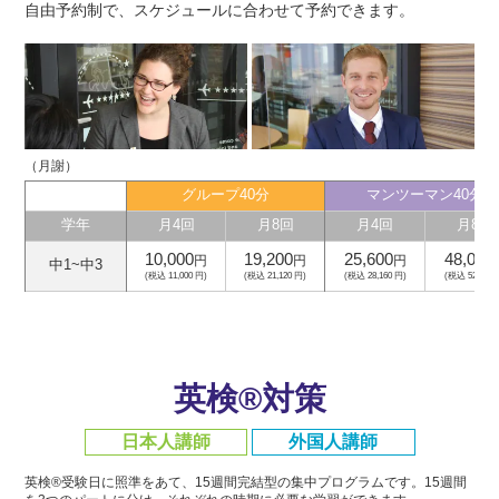
自由予約制で、スケジュールに合わせて予約できます。
（月謝）
グループ40分
マンツーマン40分
学年
月4回
月8回
月4回
月8回
10,000
19,200
25,600
48,000
円
円
円
中1~中3
(税込 11,000 円)
(税込 21,120 円)
(税込 28,160 円)
(税込 52,800 
英検®対策
日本人講師
外国人講師
英検®受験日に照準をあて、15週間完結型の集中プログラムです。
15週間