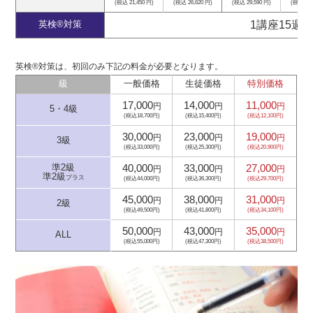
(税込 21,450 円)
(税込 26,620 円)
(税込 29,590 円)
(税込 42,
1講座15週
英検®対策
英検®対策は、初回のみ下記の料金が必要となります。
級
一般価格
生徒価格
特別価格
17,000
14,000
11,000
円
円
円
5・4級
(税込18,700円)
(税込15,400円)
(税込12,100円)
30,000
23,000
19,000
円
円
円
3級
(税込33,000円)
(税込25,300円)
(税込20,900円)
40,000
33,000
27,000
準2級
円
円
円
準2級
プラス
(税込44,000円)
(税込36,300円)
(税込29,700円)
45,000
38,000
31,000
円
円
円
2級
(税込49,500円)
(税込41,800円)
(税込34,100円)
50,000
43,000
35,000
円
円
円
ALL
(税込55,000円)
(税込47,300円)
(税込38,500円)