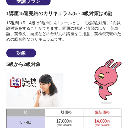
受講プラン
1講座15週完結のカリキュラム(5・4級対策は9週)
15週間（5・4級は9週間）を1クールとし、1次試験対策、2次試
験対策をすることができます。問題の解説・演習のほか、英単
語、英作文、面接などの分野別の講座をご用意。英検®突破のた
めの総合的なカリキュラムです。
対象
5級から2級対象
級
一般価格
生徒価格
17,000
14,000
円
円
5・4級
(税込18,700円)
(税込15,400円)