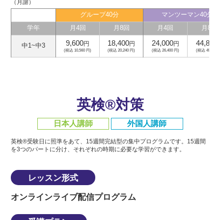
（月謝）
グループ40分
マンツーマン40分
学年
月4回
月8回
月4回
月8回
9,600
18,400
24,000
44,800
円
円
円
中1~中3
(税込 10,560 円)
(税込 20,240 円)
(税込 26,400 円)
(税込 49,280 
英検®対策
日本人講師
外国人講師
英検®受験日に照準をあて、15週間完結型の集中プログラムです。
15週間
を3つのパートに分け、それぞれの時期に必要な学習ができます。
レッスン形式
オンラインライブ配信プログラム