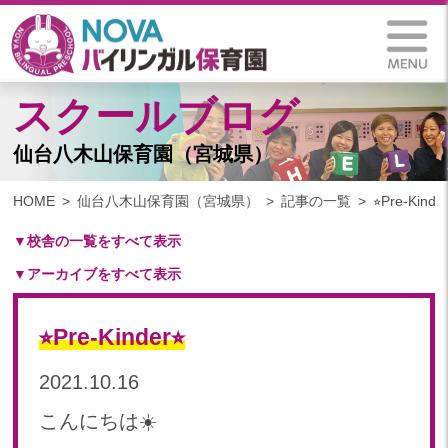
スクールブログ
仙台八木山保育園（宮城県）
HOME
仙台八木山保育園（宮城県）
記事の一覧
⭐︎Pre-Kinder
▼校舎の一覧をすべて表示
▼アーカイブをすべて表示
札幌保育園（北海道）
仙台八木山保育園（宮城県）
2025
仙台富沢保育園（宮城県）
⭐︎Pre-Kinder⭐︎
2025年 03月(1)
印西東の原保育園(千葉県)
2024
2021.10.16
つくば西平塚保育園(茨城県)
2024年 10月(20)
札幌東雁来保育園(北海道)
こんにちは☀️
2024年 09月(18)
塩竃後楽町保育園(宮城県)