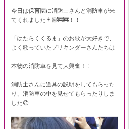
2024年 08月(21)
加美中新田保育園(宮城県)
今日は保育園に消防士さんと消防車が来
2024年 07月(22)
てくれました👨🏼‍🚒🚒！！
2024年 06月(20)
2024年 05月(21)
2024年 04月(21)
「はたらくくるま」のお歌が大好きで、
2024年 03月(20)
よく歌っていたプリキンダーさんたちは
2024年 02月(19)
2024年 01月(20)
本物の消防車を見て大興奮！！
2023
2023年 12月(20)
消防士さんに道具の説明をしてもらった
2023年 11月(20)
り、消防車の中を見せてもらったりしま
2023年 10月(21)
した😊
2023年 09月(20)
2023年 08月(22)
2023年 07月(20)
2023年 06月(21)