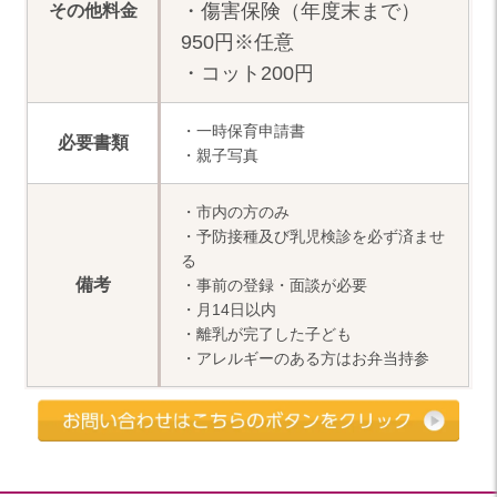
その他料金
・傷害保険（年度末まで）
950円※任意
・コット
200円
・一時保育申請書
必要書類
・親子写真
・市内の方のみ
・予防接種及び乳児検診を必ず済ませ
る
備考
・事前の登録・面談が必要
・月14日以内
・離乳が完了した子ども
・アレルギーのある方はお弁当持参