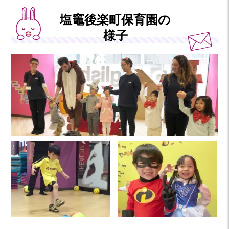
塩竈後楽町保育園の
様子