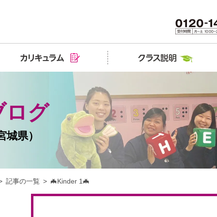
ブログ
宮城県）
記事の一覧
🦇Kinder 1🦇