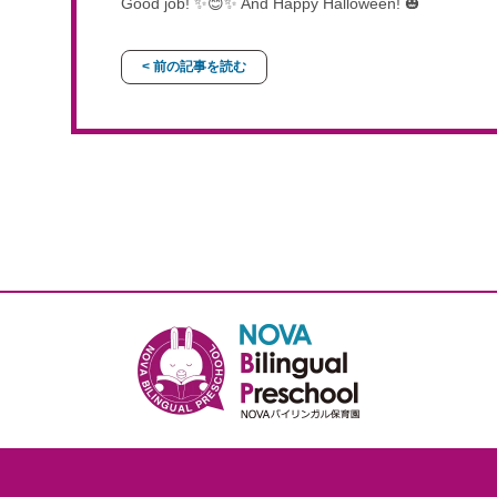
Good job! ✨😊✨ And Happy Halloween! 🎃
< 前の記事を読む