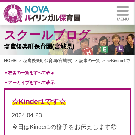
スクールブログ
塩竃後楽町保育園(宮城県)
HOME
塩竃後楽町保育園(宮城県)
記事の一覧
☆Kinder1で
▼校舎の一覧をすべて表示
▼アーカイブをすべて表示
札幌保育園（北海道）
仙台八木山保育園（宮城県）
2024
仙台富沢保育園（宮城県）
☆Kinder1です☆
2024年 10月(11)
印西東の原保育園(千葉県)
2024年 09月(18)
2024.04.23
つくば西平塚保育園(茨城県)
2024年 08月(18)
札幌東雁来保育園(北海道)
今日はKinder1の様子をお伝えします😊
2024年 07月(21)
塩竃後楽町保育園(宮城県)