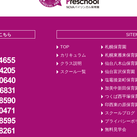
こちら
SITE
TOP
札幌保育園
カリキュラム
札幌東雁来保育
クラス説明
仙台八木山保育
スクール一覧
仙台富沢保育園
塩竈後楽町保育
加美中新田保育
つくば西平塚保
印西東の原保育
スクールブログ
プライバシーポ
無料見学会