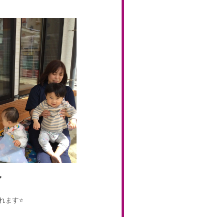

ます⭐️