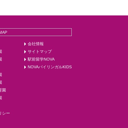
MAP
会社情報
園
サイトマップ
園
駅前留学NOVA
NOVAバイリンガルKIDS
園
園
育園
園
リシー