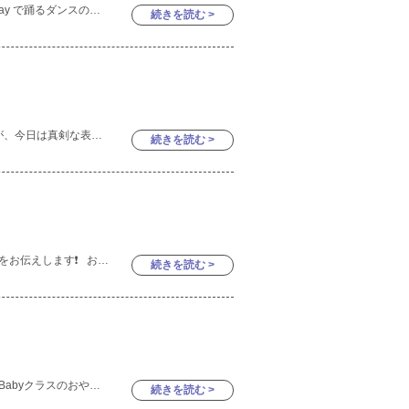
こんにちは🌟 今日は遊びの様子とSportsDay で踊るダンスの練習風景をお伝えします⭐️ ブロックをコンパクトに見立てて、ほっぺにぽんぽん♪お化粧ごっこをしています
続きを読む >
いつも元気いっぱいなPrekinderさんですが、今日は真剣な表情の子どもたちの様子をチラッとお見せします🫣 まずは制作の時間です！ この日は「ミノムシ」の制作をしました。 初めにミ
続きを読む >
こんにちは😃 今日は、Kinder1さんの様子をお伝えします❗️ お友だち同士で新幹線を作っている所、、、🚄✨ 折
続きを読む >
こんにちは😊Baby クラスです🐣 今週はBabyクラスのおやつや給食の様子をお届けいたします🌟 Babyクラ
続きを読む >