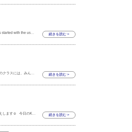
Hello everyone! 👋 Today the nursery class started with the usual introduction! A quick try of
続きを読む >
昨日は中秋の名月でしたね🌕プリキンダーのクラスには、みんなで一緒に力を合わせて作った夜空に大きな満月が飾られています！今日のブログでは満月とお月見団子の制作をした時の様子をお届けします！ まずは
続きを読む >
こんにちは☀️ 今日はKinder1の様子をお伝えします☺️ 今日のKinder1はクッキングがありました❗️ 今日のクッキングを、ずっと心待
続きを読む >