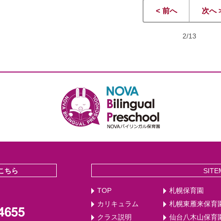
< 前へ
次へ 
2/13
こちら
SITE
TOP
札幌保育園
カリキュラム
札幌東雁来保育
クラス説明
仙台八木山保育