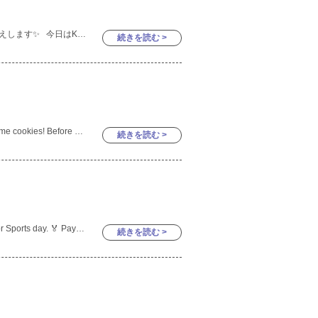
こんにちは😃 今日はKinder1の様子をお伝えします✨ 今日はKinder2、3のみんなと大きな部屋でEnglishをしました😆❗️
続きを読む >
Last week Kinder 2 3 class got to make some cookies! Before starting they listened to an explanation
続きを読む >
Today the whole school had a rehearsal for Sports day. 🏅 Paying close attention to the teache
続きを読む >