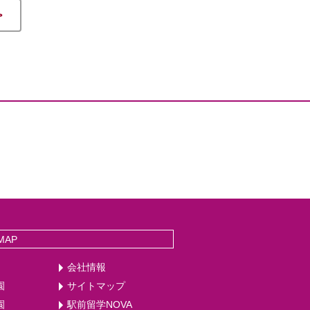
>
MAP
会社情報
園
サイトマップ
園
駅前留学NOVA