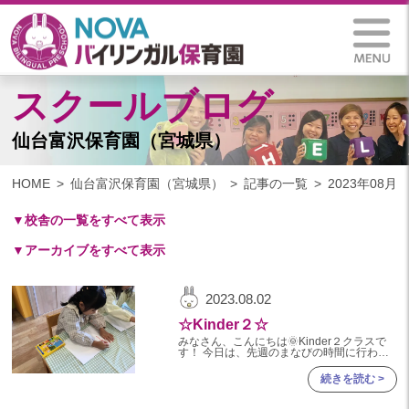
スクールブログ
仙台富沢保育園（宮城県）
HOME
仙台富沢保育園（宮城県）
記事の一覧
2023年08月
▼校舎の一覧をすべて表示
▼アーカイブをすべて表示
札幌保育園（北海道）
仙台八木山保育園（宮城県）
2025
2023.08.02
仙台富沢保育園（宮城県）
2025年 03月(1)
☆Kinder２☆
印西東の原保育園(千葉県)
2024
みなさん、こんにちは🌞Kinder２クラスで
つくば西平塚保育園(茨城県)
す！ 今日は、先週のまなびの時間に行われ
た『花火のはじき絵』の様子をお知らせしま
2024年 10月(22)
す📢 まずは、花火について写真を見ながら
札幌東雁来保育園(北海道)
続きを読む >
知っていきます🧑‍🏫
2024年 09月(19)
塩竃後楽町保育園(宮城県)