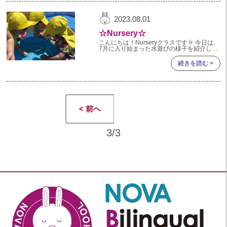
2024年 08月(21)
加美中新田保育園(宮城県)
2023.08.01
2024年 07月(22)
☆Nursery☆
2024年 06月(20)
こんにちは！Nurseryクラスです🌞 今日は、
7月に入り始まった水遊びの様子を紹介した
2024年 05月(21)
いと思います！🍧 大きなプールを見て、
「わ～！」と目をキラキラ輝かせるNursery
続きを読む >
2024年 04月(21)
のみんな！
2024年 03月(20)
2024年 02月(18)
2024年 01月(19)
< 前へ
2023
3/3
2023年 12月(19)
2023年 11月(20)
2023年 10月(20)
2023年 09月(19)
2023年 08月(22)
2023年 07月(20)
2023年 06月(22)