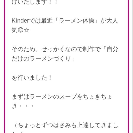
けいたします！！
2024年 08月(21)
加美中新田保育園(宮城県)
2024年 07月(22)
KInderでは最近「ラーメン体操」が大人
2024年 06月(20)
気😊☆
2024年 05月(21)
2024年 04月(21)
2024年 03月(20)
そのため、せっかくなので制作で「自分
2024年 02月(19)
だけのラーメンづくり」
2024年 01月(20)
2023
を行いました！
2023年 12月(20)
2023年 11月(20)
まずはラーメンのスープをちょきちょ
2023年 10月(21)
き・・・
2023年 09月(20)
2023年 08月(22)
2023年 07月(20)
（ちょっとずつはさみも上達してきまし
2023年 06月(21)