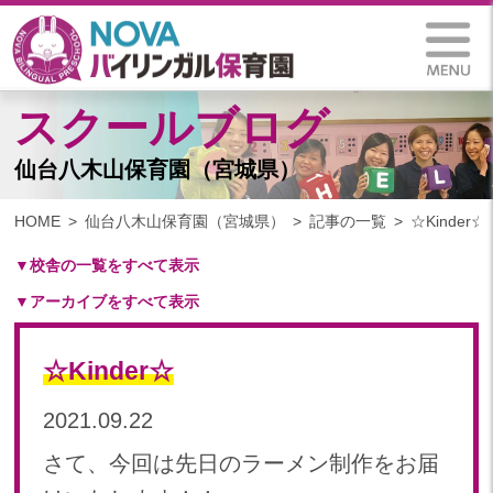
スクールブログ
仙台八木山保育園（宮城県）
HOME
仙台八木山保育園（宮城県）
記事の一覧
☆Kinder☆
▼校舎の一覧をすべて表示
▼アーカイブをすべて表示
札幌保育園（北海道）
仙台八木山保育園（宮城県）
2025
仙台富沢保育園（宮城県）
☆Kinder☆
2025年 03月(1)
印西東の原保育園(千葉県)
2024
2021.09.22
つくば西平塚保育園(茨城県)
2024年 10月(20)
札幌東雁来保育園(北海道)
さて、今回は先日のラーメン制作をお届
2024年 09月(18)
塩竃後楽町保育園(宮城県)