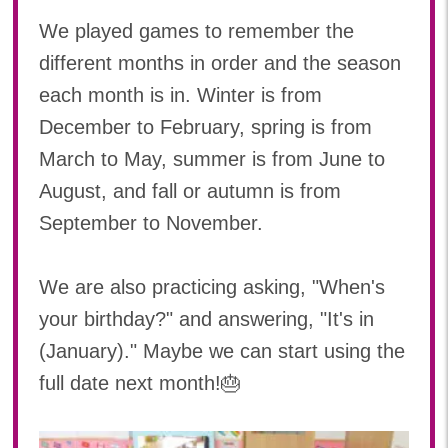
2022年 03月(19)
We played games to remember the
2022年 02月(12)
different months in order and the season
2022年 01月(18)
2021
each month is in. Winter is from
December to February, spring is from
2021年 12月(20)
2021年 11月(19)
March to May, summer is from June to
2021年 10月(20)
August, and fall or autumn is from
2021年 09月(20)
September to November.
2021年 08月(22)
2021年 07月(9)
We are also practicing asking, "When's
your birthday?" and answering, "It's in
(January)." Maybe we can start using the
full date next month!🎂