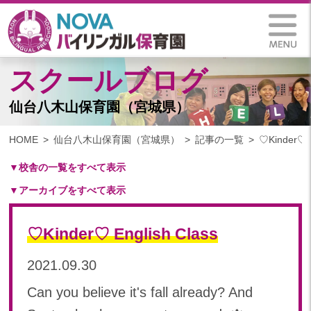
スクールブログ
仙台八木山保育園（宮城県）
HOME
仙台八木山保育園（宮城県）
記事の一覧
♡Kinder♡ E
▼校舎の一覧をすべて表示
▼アーカイブをすべて表示
札幌保育園（北海道）
仙台八木山保育園（宮城県）
2025
仙台富沢保育園（宮城県）
♡Kinder♡ English Class
2025年 03月(1)
印西東の原保育園(千葉県)
2024
2021.09.30
つくば西平塚保育園(茨城県)
2024年 10月(20)
札幌東雁来保育園(北海道)
Can you believe it's fall already? And
2024年 09月(18)
塩竃後楽町保育園(宮城県)