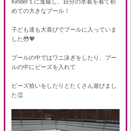
Kinder１に進級し、自分の水着を着て初
2023年 05月(20)
めての大きなプール！
2023年 04月(20)
2023年 03月(22)
子ども達も大喜びでプールに入っていま
2023年 02月(19)
した😳💖
2023年 01月(18)
2022
プールの中ではワニ泳ぎをしたり、プー
2022年 12月(19)
ルの中にビーズを入れて
2022年 11月(20)
2022年 10月(20)
2022年 09月(20)
ビーズ拾いをしたりとたくさん遊びまし
2022年 08月(23)
た👏
2022年 07月(19)
2022年 06月(22)
2022年 05月(19)
2022年 04月(20)