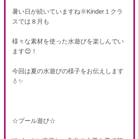
2024年 08月(21)
加美中新田保育園(宮城県)
暑い日が続いていますね🌞Kinder１クラ
2024年 07月(22)
スでは８月も
2024年 06月(20)
2024年 05月(21)
2024年 04月(21)
様々な素材を使った水遊びを楽しんでい
2024年 03月(20)
ます😊！
2024年 02月(18)
2024年 01月(19)
今回は夏の水遊びの様子をお伝えします
2023
💧✨
2023年 12月(19)
2023年 11月(20)
2023年 10月(20)
2023年 09月(19)
☆プール遊び☆
2023年 08月(22)
2023年 07月(20)
2023年 06月(22)