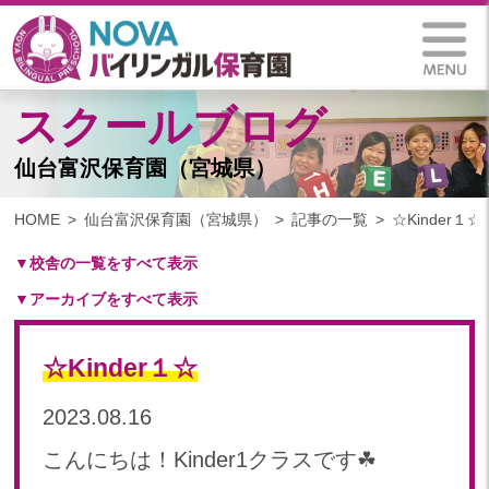
スクールブログ
仙台富沢保育園（宮城県）
HOME
仙台富沢保育園（宮城県）
記事の一覧
☆Kinder１☆
▼校舎の一覧をすべて表示
▼アーカイブをすべて表示
札幌保育園（北海道）
仙台八木山保育園（宮城県）
2025
仙台富沢保育園（宮城県）
☆Kinder１☆
2025年 03月(1)
印西東の原保育園(千葉県)
2024
2023.08.16
つくば西平塚保育園(茨城県)
2024年 10月(22)
札幌東雁来保育園(北海道)
こんにちは！Kinder1クラスです☘
2024年 09月(19)
塩竃後楽町保育園(宮城県)