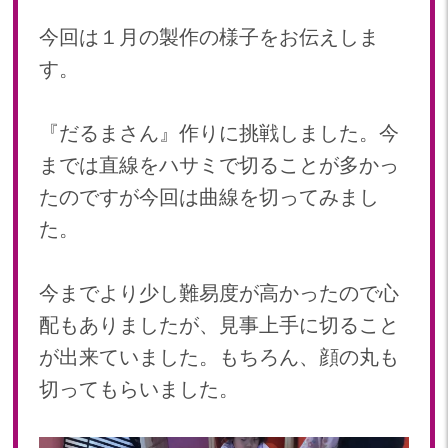
2024年 08月(18)
加美中新田保育園(宮城県)
今回は１月の製作の様子をお伝えしま
2024年 07月(18)
2024年 06月(18)
す。
2024年 05月(18)
2024年 04月(21)
『だるまさん』作りに挑戦しました。今
2024年 03月(18)
までは直線をハサミで切ることが多かっ
2024年 02月(18)
たのですが今回は曲線を切ってみまし
2024年 01月(20)
た。
2023
2023年 12月(19)
今までより少し難易度が高かったので心
2023年 11月(20)
配もありましたが、見事上手に切ること
2023年 10月(20)
2023年 09月(21)
が出来ていました。もちろん、顔の丸も
2023年 08月(21)
切ってもらいました。
2023年 07月(21)
2023年 06月(21)