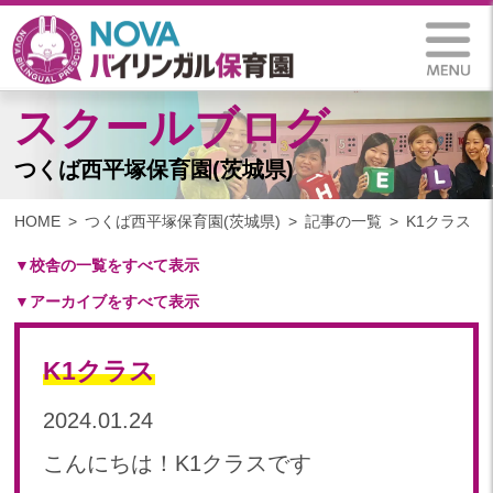
スクールブログ
つくば西平塚保育園(茨城県)
HOME
つくば西平塚保育園(茨城県)
記事の一覧
K1クラス
▼校舎の一覧をすべて表示
▼アーカイブをすべて表示
札幌保育園（北海道）
仙台八木山保育園（宮城県）
2024
仙台富沢保育園（宮城県）
K1クラス
2024年 12月(13)
印西東の原保育園(千葉県)
2024年 11月(15)
2024.01.24
つくば西平塚保育園(茨城県)
2024年 10月(15)
札幌東雁来保育園(北海道)
こんにちは！K1クラスです
2024年 09月(13)
塩竃後楽町保育園(宮城県)