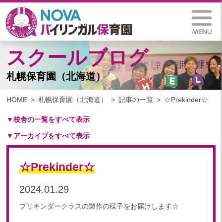
スクールブログ
札幌保育園（北海道）
HOME
札幌保育園（北海道）
記事の一覧
☆Prekinder☆
▼校舎の一覧をすべて表示
▼アーカイブをすべて表示
札幌保育園（北海道）
仙台八木山保育園（宮城県）
2025
仙台富沢保育園（宮城県）
☆Prekinder☆
2025年 03月(1)
印西東の原保育園(千葉県)
2024
2024.01.29
つくば西平塚保育園(茨城県)
2024年 10月(21)
札幌東雁来保育園(北海道)
プリキンダークラスの製作の様子をお届けします☆
2024年 09月(19)
塩竃後楽町保育園(宮城県)