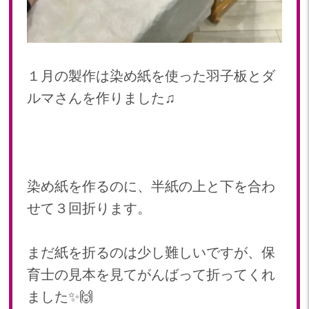
2023年 05月(20)
2023年 04月(20)
2023年 03月(22)
１月の製作は染め紙を使った羽子板とダ
2023年 02月(19)
2023年 01月(19)
ルマさんを作りました♫
2022
2022年 12月(20)
2022年 11月(20)
2022年 10月(20)
染め紙を作るのに、半紙の上と下を合わ
2022年 09月(20)
せて３回折ります。
2022年 08月(22)
2022年 07月(20)
まだ紙を折るのは少し難しいですが、保
2022年 06月(22)
育士の見本を見てがんばって折ってくれ
2022年 05月(19)
2022年 04月(20)
ました✨🙌