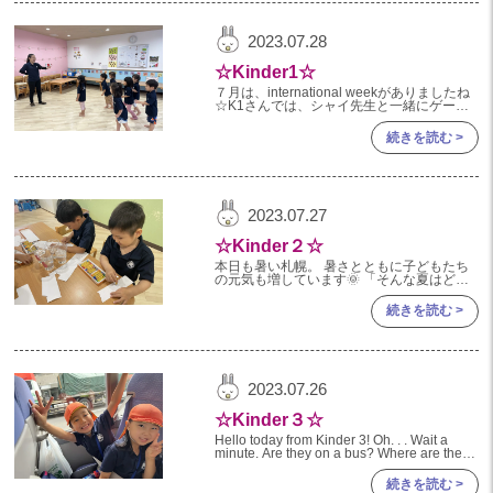
2024年 08月(21)
加美中新田保育園(宮城県)
2023.07.28
2024年 07月(22)
☆Kinder1☆
2024年 06月(20)
７月は、international weekがありましたね
☆K1さんでは、シャイ先生と一緒にゲーム
2024年 05月(21)
をしたり、様々な国の国旗の塗り絵をして他
国に触れる時間を過ごしましたよ(^^) まず
続きを読む >
2024年 04月(21)
は、
2024年 03月(20)
2024年 02月(19)
2023.07.27
2024年 01月(20)
☆Kinder２☆
2023
本日も暑い札幌。 暑さとともに子どもたち
の元気も増しています🌞 「そんな夏はどこ
に行きたい？」とみんなにきくと 「うみー
2023年 12月(20)
ーーーー！！！」と答えてくれるK2さん！
続きを読む >
早速今日の製作
2023年 11月(20)
2023年 10月(21)
2023.07.26
2023年 09月(20)
☆Kinder３☆
2023年 08月(21)
Hello today from Kinder 3! Oh. . . Wait a
minute. Are they on a bus? Where are they
2023年 07月(20)
going?
続きを読む >
2023年 06月(22)