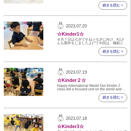
ルをお顔に貼ること ②ゴミ箱に自分で捨て
2022年 03月(22)
ること ③終わったら座って待つこと ３つの
続きを読む >
約束を伝え、制作を始めました
2022年 02月(15)
2022年 01月(19)
2021
2023.07.20
☆Kinder1☆
2021年 12月(20)
８月７日は七夕ですね☆七夕に向け、K1さ
んも製作をしましたよ(^^) 今回は、織姫と彦
2021年 11月(20)
星の体を折り紙で折り、画用紙に顔を描いて
完成させました！！ 折り紙では、保育者の
続きを読む >
2021年 10月(21)
折り方を真似
2021年 09月(20)
2021年 08月(18)
2023.07.19
2021年 07月(20)
☆Kinder２☆
2021年 06月(22)
Happy International Week! Our Kinder 2
class did a focused unit on the world and all
of the conti
2021年 05月(15)
続きを読む >
2021年 04月(21)
2021年 03月(23)
2023.07.18
2021年 02月(18)
☆Kinder3☆
2021年 01月(19)