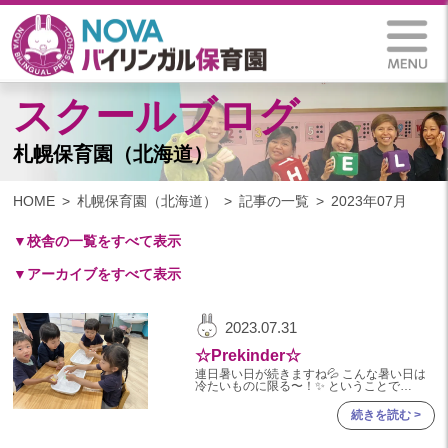
スクールブログ
札幌保育園（北海道）
HOME
札幌保育園（北海道）
記事の一覧
2023年07月
▼校舎の一覧をすべて表示
▼アーカイブをすべて表示
札幌保育園（北海道）
仙台八木山保育園（宮城県）
2025
2023.07.31
仙台富沢保育園（宮城県）
2025年 03月(1)
☆Prekinder☆
印西東の原保育園(千葉県)
2024
連日暑い日が続きますね💦 こんな暑い日は
つくば西平塚保育園(茨城県)
冷たいものに限る〜！✨ ということで
Prekinderクラスでは氷遊びをしました🎵
2024年 10月(21)
冷たい氷が
札幌東雁来保育園(北海道)
続きを読む >
2024年 09月(19)
塩竃後楽町保育園(宮城県)