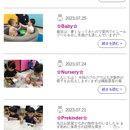
2023年 05月(20)
2023年 04月(20)
2023.07.25
2023年 03月(22)
☆Baby☆
2023年 02月(19)
最近は、暑くなってきたので室内でビニール
プールを出し水遊びを楽しんでいます(*^-^*)
お水を怖がる事なく豪快にお水をバシャバシ
2023年 01月(19)
ャして楽しんでいます！！バケツに水を入れ
続きを読む >
ると真っ先に近寄り水遊びタイム開
2022
2022年 12月(20)
2023.07.24
2022年 11月(20)
☆Nursery☆
2022年 10月(20)
こんにちは！ 今回のブログでは七夕製作の
様子をお伝えします♪ まずは織姫彦星の着物
2022年 09月(20)
つくり☆ 白画用紙にクレヨンで自由におえ
かきして その上から絵の具を塗ってはじき
続きを読む >
2022年 08月(22)
絵にしました。
2022年 07月(20)
2022年 06月(22)
2023.07.21
2022年 05月(19)
☆Prekinder☆
2022年 04月(20)
先日お部屋で七夕の制作を行いました☺ ま
ず初めに保育士の説明を聞き・・・ ①シー