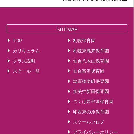
2019年 11月(20)
2019年 10月(21)
2019年 09月(17)
2019年 08月(20)
SITEMAP
2019年 07月(22)
TOP
札幌保育園
2019年 06月(20)
カリキュラム
札幌東雁来保育園
2019年 05月(19)
2019年 04月(5)
クラス説明
仙台八木山保育園
2019年 03月(11)
スクール一覧
仙台富沢保育園
2019年 02月(12)
塩竈後楽町保育園
2019年 01月(15)
加美中新田保育園
2018
つくば西平塚保育園
2018年 12月(12)
印西東の原保育園
2018年 11月(18)
2018年 10月(17)
スクールブログ
2018年 09月(15)
プライバシーポリシー