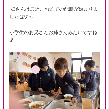
2024年 08月(21)
加美中新田保育園(宮城県)
K3さんは最近、お盆での配膳が始まりま
2024年 07月(22)
した👏🏻✨
2024年 06月(20)
2024年 05月(21)
2024年 04月(21)
小学生のお兄さんお姉さんみたいですね
2024年 03月(20)
🎵
2024年 02月(19)
2024年 01月(20)
2023
2023年 12月(20)
2023年 11月(20)
2023年 10月(21)
2023年 09月(20)
2023年 08月(22)
2023年 07月(20)
2023年 06月(21)