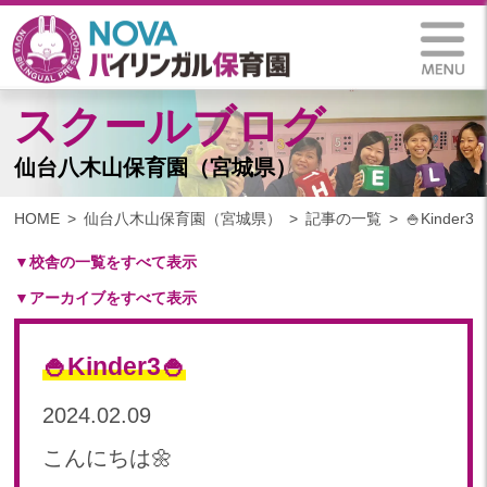
スクールブログ
仙台八木山保育園（宮城県）
HOME
仙台八木山保育園（宮城県）
記事の一覧
🍚Kinder3
▼校舎の一覧をすべて表示
▼アーカイブをすべて表示
札幌保育園（北海道）
仙台八木山保育園（宮城県）
2025
仙台富沢保育園（宮城県）
🍚Kinder3🍚
2025年 03月(1)
印西東の原保育園(千葉県)
2024
2024.02.09
つくば西平塚保育園(茨城県)
2024年 10月(20)
札幌東雁来保育園(北海道)
こんにちは🌼
2024年 09月(18)
塩竃後楽町保育園(宮城県)