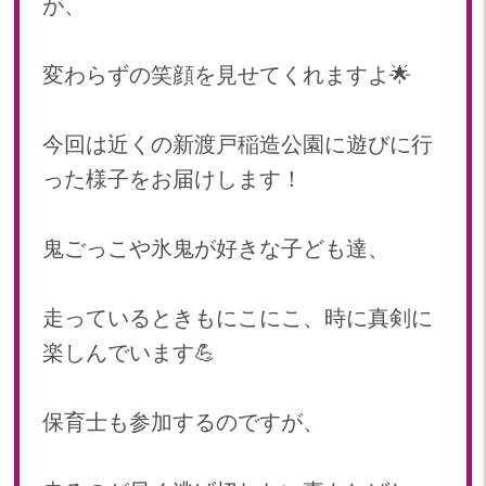
が、
2023年 05月(20)
2023年 04月(20)
変わらずの笑顔を見せてくれますよ🌟
2023年 03月(22)
2023年 02月(19)
今回は近くの新渡戸稲造公園に遊びに行
2023年 01月(19)
2022
った様子をお届けします！
2022年 12月(20)
鬼ごっこや氷鬼が好きな子ども達、
2022年 11月(20)
2022年 10月(20)
2022年 09月(20)
走っているときもにこにこ、時に真剣に
2022年 08月(22)
楽しんでいます💪
2022年 07月(20)
2022年 06月(22)
保育士も参加するのですが、
2022年 05月(19)
2022年 04月(20)