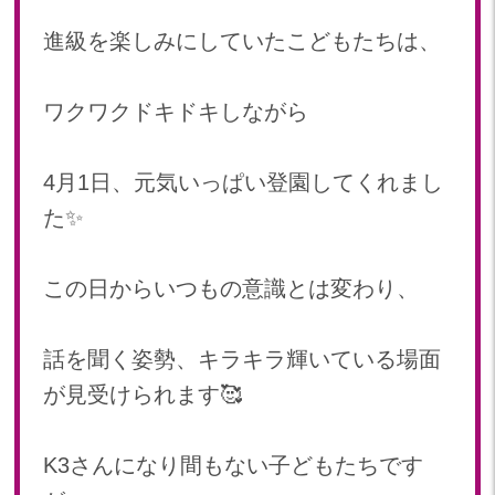
2024年 08月(21)
加美中新田保育園(宮城県)
進級を楽しみにしていたこどもたちは、
2024年 07月(22)
2024年 06月(20)
ワクワクドキドキしながら
2024年 05月(21)
2024年 04月(21)
2024年 03月(20)
4月1日、元気いっぱい登園してくれまし
2024年 02月(19)
た✨
2024年 01月(20)
2023
この日からいつもの意識とは変わり、
2023年 12月(20)
2023年 11月(20)
話を聞く姿勢、キラキラ輝いている場面
2023年 10月(21)
が見受けられます🥰
2023年 09月(20)
2023年 08月(21)
2023年 07月(20)
K3さんになり間もない子どもたちです
2023年 06月(22)