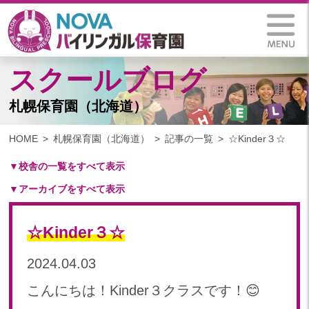
スクールブログ
札幌保育園（北海道）
HOME
札幌保育園（北海道）
記事の一覧
☆Kinder３☆
▼校舎の一覧をすべて表示
▼アーカイブをすべて表示
札幌保育園（北海道）
仙台八木山保育園（宮城県）
2025
仙台富沢保育園（宮城県）
☆Kinder３☆
2025年 03月(1)
印西東の原保育園(千葉県)
2024
2024.04.03
つくば西平塚保育園(茨城県)
2024年 10月(21)
札幌東雁来保育園(北海道)
こんにちは！Kinder３クラスです！😊
2024年 09月(19)
塩竃後楽町保育園(宮城県)