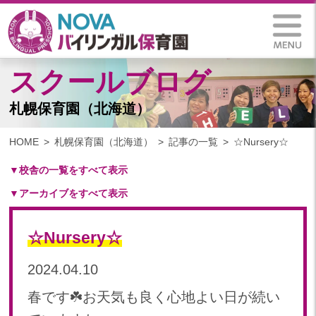
スクールブログ
札幌保育園（北海道）
HOME
札幌保育園（北海道）
記事の一覧
☆Nursery☆
▼校舎の一覧をすべて表示
▼アーカイブをすべて表示
札幌保育園（北海道）
仙台八木山保育園（宮城県）
2025
仙台富沢保育園（宮城県）
☆Nursery☆
2025年 03月(1)
印西東の原保育園(千葉県)
2024
2024.04.10
つくば西平塚保育園(茨城県)
2024年 10月(21)
札幌東雁来保育園(北海道)
春です☘️お天気も良く心地よい日が続い
2024年 09月(19)
塩竃後楽町保育園(宮城県)