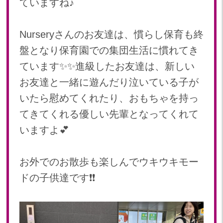
ていますね♪
2024年 08月(21)
加美中新田保育園(宮城県)
2024年 07月(22)
Nurseryさんのお友達は、慣らし保育も終
2024年 06月(20)
盤となり保育園での集団生活に慣れてき
2024年 05月(21)
2024年 04月(21)
ています✨✨進級したお友達は、新しい
2024年 03月(20)
お友達と一緒に遊んだり泣いている子が
2024年 02月(19)
いたら慰めてくれたり、おもちゃを持っ
2024年 01月(20)
てきてくれる優しい先輩となってくれて
2023
いますよ💕
2023年 12月(20)
2023年 11月(20)
お外でのお散歩も楽しんでウキウキモー
2023年 10月(21)
ドの子供達です❗️❗️
2023年 09月(20)
2023年 08月(21)
2023年 07月(20)
2023年 06月(22)