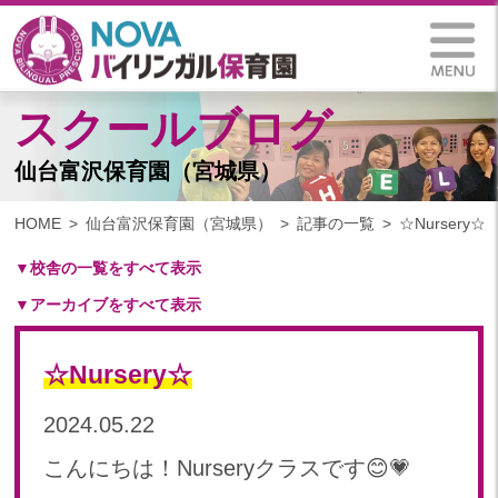
スクールブログ
仙台富沢保育園（宮城県）
HOME
仙台富沢保育園（宮城県）
記事の一覧
☆Nursery☆
▼校舎の一覧をすべて表示
▼アーカイブをすべて表示
札幌保育園（北海道）
仙台八木山保育園（宮城県）
2025
仙台富沢保育園（宮城県）
☆Nursery☆
2025年 03月(1)
印西東の原保育園(千葉県)
2024
2024.05.22
つくば西平塚保育園(茨城県)
2024年 10月(22)
札幌東雁来保育園(北海道)
こんにちは！Nurseryクラスです😊💗
2024年 09月(19)
塩竃後楽町保育園(宮城県)