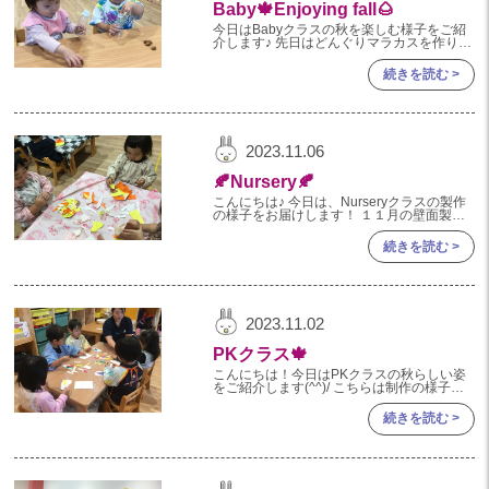
Baby🍁Enjoying fall🌰
今日はBabyクラスの秋を楽しむ様子をご紹
介します♪ 先日はどんぐりマラカスを作りま
した♪ 小さいものを器用につまむことも上手
になって、どんぐりをコロンとボトルの中に
続きを読む >
上手に入れることができ
2023.11.06
🍂Nursery🍂
こんにちは♪ 今日は、Nurseryクラスの製作
の様子をお届けします！ １１月の壁面製作
は「ミノムシ」を作りました。 顔をシール
やクレヨンを使って作ったり、ミノムシの洋
続きを読む >
服は折り紙を千
2023.11.02
PKクラス🍁
こんにちは！今日はPKクラスの秋らしい姿
をご紹介します(^^)/ こちらは制作の様子で
す♡白い画用紙に、切った折り紙を張り付け
てミノムシを作りました🍂糊を上手に使って
続きを読む >
きれいなミノムシが完成しまし