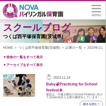
スクールブログ
つくば西平塚保育園(茨城県)
HOME
つくば西平塚保育園(茨城県)
記事の一覧
2023年11月
▼校舎の一覧をすべて表示
▼アーカイブをすべて表示
札幌保育園（北海道）
仙台八木山保育園（宮城県）
2024
2023.11.14
仙台富沢保育園（宮城県）
2024年 12月(13)
Baby🍎Practicing for School
印西東の原保育園(千葉県)
2024年 11月(15)
festival🍌
つくば西平塚保育園(茨城県)
2024年 10月(15)
最近は、今週土曜日のSchool Festivalに向け
てJordan先生とお歌の練習をしています♪ 最
札幌東雁来保育園(北海道)
初はJordan先生に慣れずに涙していたお友
2024年 09月(13)
だちも大分慣れて、一緒にお歌を楽しんでい
続きを読む >
塩竃後楽町保育園(宮城県)
ます。