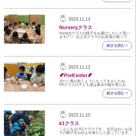
2024年 08月(18)
加美中新田保育園(宮城県)
2024年 07月(18)
2023.11.13
2024年 06月(18)
Nurseryクラス
2024年 05月(18)
nurseryクラスの様子をお届けしたいと思い
2024年 04月(21)
ます(^^♪ 以上児クラスのお友達が掘ってく
れたさつまいもで 調理の方がスイートポテ
トを作ってくれました♡
2024年 03月(18)
続きを読む >
2024年 02月(18)
2024年 01月(20)
2023.11.13
2023
🍂PreKinder🍂
冷たい風が吹くようになってきましたね。
2023年 12月(19)
PKクラスの子ども達は鼻水や咳が見られる
子もいますが、みんな元気にお外を走ってい
2023年 11月(20)
ますよ(^▽^)/ 今回は11月の製作の様子の紹
続きを読む >
介です♪ 今月
2023年 10月(20)
2023年 09月(21)
2023.11.10
2023年 08月(21)
k1クラス
2023年 07月(21)
こんにちは! K1クラスです。 今日はおいもほ
2023年 06月(21)
りの様子をお伝え出来たらと思っています。