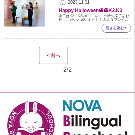
2023.11.01
Happy Halloween🎃👻K2.K3
今日はK2・K3のHalloweenの時の様子をお
届けしたいと思います！！ みんなプレイル
ームに集まりました！！ 先生達が
Halloweenについて教えてくれました！！
続きを読む >
そし
< 前へ
2/2