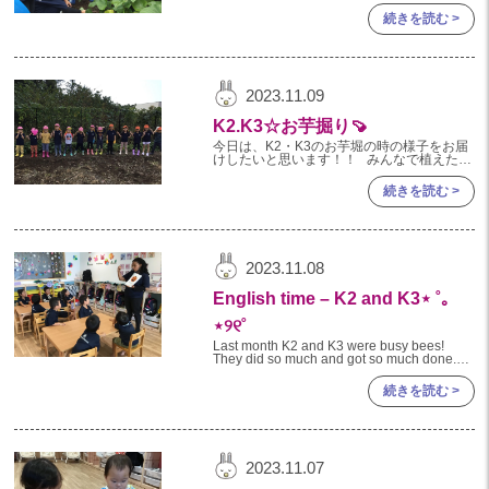
子ども達は前日からおいもほりを楽しみにし
ていました。 当日も、朝から子ども達の話
2023年 05月(20)
続きを読む >
題はおい
2023年 04月(20)
2023年 03月(2)
2023.11.09
K2.K3☆お芋掘り🍠
今日は、K2・K3のお芋堀の時の様子をお届
けしたいと思います！！ みんなで植えたさ
つまいもが大きくなり やっとこの間行うこ
とができました🍠✨ お芋
続きを読む >
2023.11.08
English time – K2 and K3⋆ ˚｡
⋆୨୧˚
Last month K2 and K3 were busy bees!
They did so much and got so much done.
They learned new vocabul
続きを読む >
2023.11.07