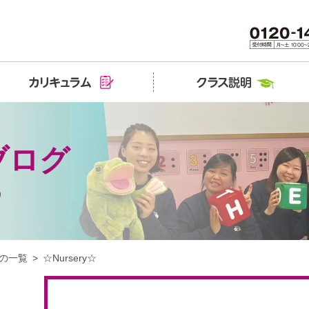
ブログ
）
の一覧
☆Nursery☆