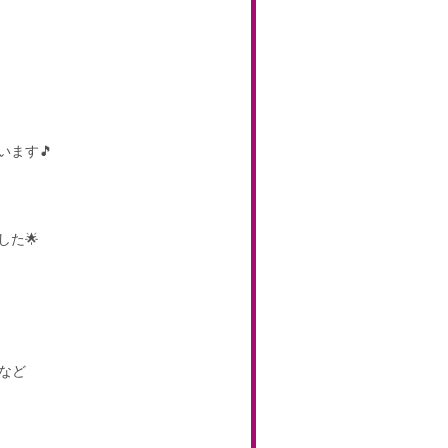
ます🎵
た🌟
など