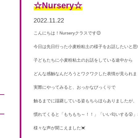
☆Nursery☆
2022.11.22
こんにちは！Nurseryクラスです😊
今日は先日行った小麦粉粘土の様子をお話したいと思い
子どもたちに小麦粉粘土のお話をしている途中から
どんな感触なんだろうとワクワクした表情が見られまし
実際にやってみると、おっかなびっくりで
触るまでに躊躇している姿もちらほらありましたが、
慣れてくると「もちもち～！！」「いい匂いする😲」
様々な声が聞こえました💓