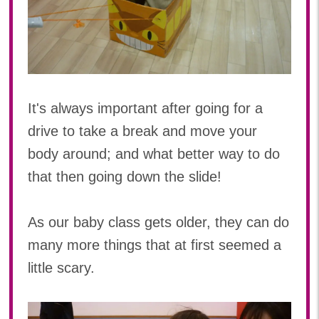
2019年 11月(20)
2019年 10月(21)
2019年 09月(17)
2019年 08月(20)
2019年 07月(22)
2019年 06月(20)
It's always important after going for a
2019年 05月(19)
drive to take a break and move your
2019年 04月(5)
body around; and what better way to do
2019年 03月(11)
that then going down the slide!
2019年 02月(12)
2019年 01月(15)
2018
As our baby class gets older, they can do
many more things that at first seemed a
2018年 12月(12)
little scary.
2018年 11月(18)
2018年 10月(17)
2018年 09月(15)