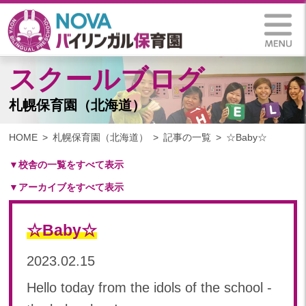
スクールブログ
札幌保育園（北海道）
HOME
札幌保育園（北海道）
記事の一覧
☆Baby☆
▼校舎の一覧をすべて表示
▼アーカイブをすべて表示
札幌保育園（北海道）
仙台八木山保育園（宮城県）
2025
仙台富沢保育園（宮城県）
☆Baby☆
2025年 03月(1)
印西東の原保育園(千葉県)
2024
2023.02.15
つくば西平塚保育園(茨城県)
2024年 10月(21)
札幌東雁来保育園(北海道)
Hello today from the idols of the school -
2024年 09月(19)
塩竃後楽町保育園(宮城県)