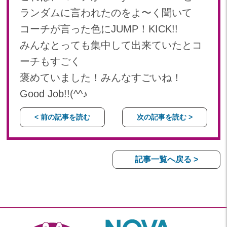
2022年 03月(22)
ランダムに言われたのをよ〜く聞いて
2022年 02月(15)
コーチが言った色にJUMP！KICK!!
2022年 01月(19)
みんなとっても集中して出来ていたとコ
2021
ーチもすごく
2021年 12月(20)
褒めていました！みんなすごいね！
2021年 11月(20)
2021年 10月(21)
Good Job!!(^^♪
2021年 09月(20)
< 前の記事を読む
次の記事を読む >
2021年 08月(18)
2021年 07月(20)
2021年 06月(22)
記事一覧へ戻る >
2021年 05月(15)
2021年 04月(21)
2021年 03月(23)
2021年 02月(18)
2021年 01月(19)