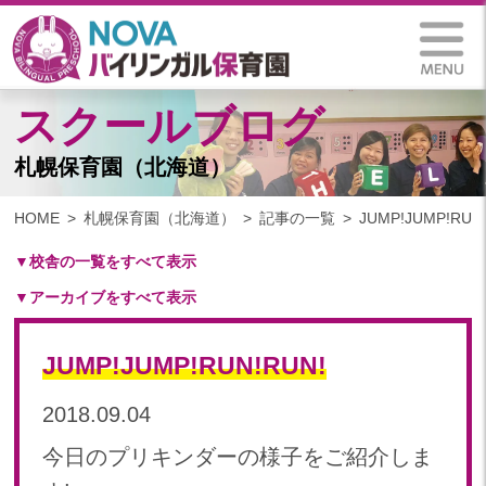
スクールブログ
札幌保育園（北海道）
HOME
札幌保育園（北海道）
記事の一覧
JUMP!JUMP!RUN
▼校舎の一覧をすべて表示
▼アーカイブをすべて表示
札幌保育園（北海道）
仙台八木山保育園（宮城県）
2025
仙台富沢保育園（宮城県）
JUMP!JUMP!RUN!RUN!
2025年 03月(1)
印西東の原保育園(千葉県)
2024
2018.09.04
つくば西平塚保育園(茨城県)
2024年 10月(21)
札幌東雁来保育園(北海道)
今日のプリキンダーの様子をご紹介しま
2024年 09月(19)
塩竃後楽町保育園(宮城県)