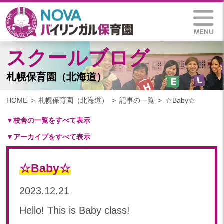
スクールブログ
札幌保育園（北海道）
HOME
札幌保育園（北海道）
記事の一覧
☆Baby☆
▼校舎の一覧をすべて表示
▼アーカイブをすべて表示
札幌保育園（北海道）
仙台八木山保育園（宮城県）
2025
仙台富沢保育園（宮城県）
☆Baby☆
2025年 03月(1)
印西東の原保育園(千葉県)
2024
2023.12.21
つくば西平塚保育園(茨城県)
2024年 10月(21)
札幌東雁来保育園(北海道)
Hello! This is Baby class!
2024年 09月(19)
塩竃後楽町保育園(宮城県)