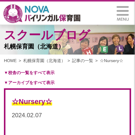
スクールブログ
札幌保育園（北海道）
HOME
札幌保育園（北海道）
記事の一覧
☆Nursery☆
▼校舎の一覧をすべて表示
▼アーカイブをすべて表示
札幌保育園（北海道）
仙台八木山保育園（宮城県）
2025
仙台富沢保育園（宮城県）
☆Nursery☆
2025年 03月(1)
印西東の原保育園(千葉県)
2024
2024.02.07
つくば西平塚保育園(茨城県)
2024年 10月(21)
札幌東雁来保育園(北海道)
2024年 09月(19)
塩竃後楽町保育園(宮城県)