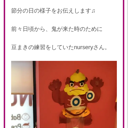
2024年 08月(21)
加美中新田保育園(宮城県)
節分の日の様子をお伝えします♫
2024年 07月(22)
2024年 06月(20)
前々日頃から、鬼が来た時のために
2024年 05月(21)
2024年 04月(21)
2024年 03月(20)
豆まきの練習をしていたnurseryさん。
2024年 02月(19)
2024年 01月(20)
2023
2023年 12月(20)
2023年 11月(20)
2023年 10月(21)
2023年 09月(20)
2023年 08月(21)
2023年 07月(20)
2023年 06月(22)