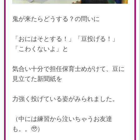
2020
2020年 12月(19)
鬼が来たらどうする？の問いに
2020年 11月(19)
2020年 10月(22)
「おにはそとする！」「豆投げる！」
2020年 09月(20)
「こわくないよ」と
2020年 08月(20)
2020年 07月(21)
気合い十分で担任保育士めがけて、豆に
2020年 06月(22)
2020年 05月(18)
見立てた新聞紙を
2020年 04月(21)
2020年 03月(19)
力強く投げている姿がみられました。
2020年 02月(16)
2020年 01月(19)
（中には練習から泣いちゃうお友達
2019
も。。🥹）
2019年 12月(20)