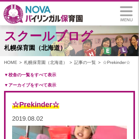
スクールブログ
札幌保育園（北海道）
HOME
札幌保育園（北海道）
記事の一覧
☆Prekinder☆
▼校舎の一覧をすべて表示
▼アーカイブをすべて表示
札幌保育園（北海道）
仙台八木山保育園（宮城県）
2025
仙台富沢保育園（宮城県）
☆Prekinder☆
2025年 03月(1)
印西東の原保育園(千葉県)
2024
2019.08.02
つくば西平塚保育園(茨城県)
2024年 10月(21)
札幌東雁来保育園(北海道)
2024年 09月(19)
塩竃後楽町保育園(宮城県)