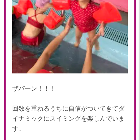
2024年 08月(21)
加美中新田保育園(宮城県)
2024年 07月(22)
2024年 06月(20)
2024年 05月(21)
2024年 04月(21)
2024年 03月(20)
2024年 02月(19)
2024年 01月(20)
2023
2023年 12月(20)
ザパーン！！！
2023年 11月(20)
2023年 10月(21)
回数を重ねるうちに自信がついてきてダ
2023年 09月(20)
イナミックにスイミングを楽しんでいま
2023年 08月(21)
す。
2023年 07月(20)
2023年 06月(22)