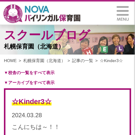
スクールブログ
札幌保育園（北海道）
HOME
札幌保育園（北海道）
記事の一覧
☆Kinder3☆
▼校舎の一覧をすべて表示
▼アーカイブをすべて表示
札幌保育園（北海道）
仙台八木山保育園（宮城県）
2025
仙台富沢保育園（宮城県）
☆Kinder3☆
2025年 03月(1)
印西東の原保育園(千葉県)
2024
2024.03.28
つくば西平塚保育園(茨城県)
2024年 10月(21)
札幌東雁来保育園(北海道)
こんにちは～！！
2024年 09月(19)
塩竃後楽町保育園(宮城県)