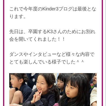
2024年 08月(21)
加美中新田保育園(宮城県)
これで今年度のKinder3ブログは最後とな
2024年 07月(22)
ります。
2024年 06月(20)
2024年 05月(21)
2024年 04月(21)
先日は、卒園するK3さんのためにお別れ
2024年 03月(20)
会を開いてくれました！！
2024年 02月(19)
2024年 01月(20)
ダンスやインタビューなど様々な内容で
2023
とても楽しんでいる様子でした＾＾
2023年 12月(20)
2023年 11月(20)
2023年 10月(21)
2023年 09月(20)
2023年 08月(21)
2023年 07月(20)
2023年 06月(22)