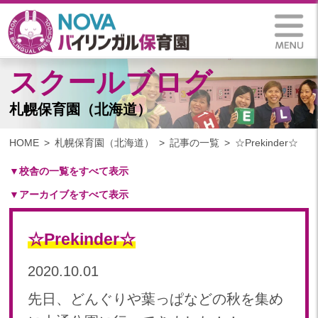
スクールブログ
札幌保育園（北海道）
HOME
札幌保育園（北海道）
記事の一覧
☆Prekinder☆
▼校舎の一覧をすべて表示
▼アーカイブをすべて表示
札幌保育園（北海道）
仙台八木山保育園（宮城県）
2025
仙台富沢保育園（宮城県）
☆Prekinder☆
2025年 03月(1)
印西東の原保育園(千葉県)
2024
2020.10.01
つくば西平塚保育園(茨城県)
2024年 10月(21)
札幌東雁来保育園(北海道)
先日、どんぐりや葉っぱなどの秋を集め
2024年 09月(19)
塩竃後楽町保育園(宮城県)