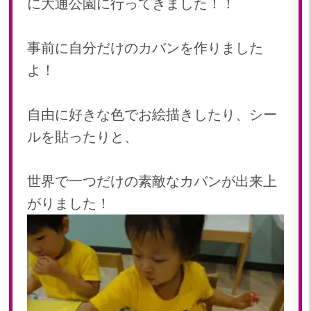
に大通公園に行ってきました！！
2024年 08月(21)
加美中新田保育園(宮城県)
2024年 07月(22)
事前に自分だけのカバンを作りました
2024年 06月(20)
よ！
2024年 05月(21)
2024年 04月(21)
2024年 03月(20)
自由に好きな色でお絵描きしたり、シー
2024年 02月(19)
ルを貼ったりと、
2024年 01月(20)
2023
世界で一つだけの素敵なカバンが出来上
2023年 12月(20)
がりました！
2023年 11月(20)
2023年 10月(21)
2023年 09月(20)
2023年 08月(21)
2023年 07月(20)
2023年 06月(22)