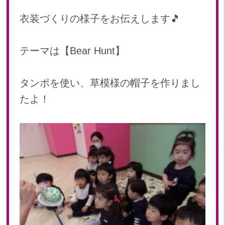
2024年 08月(21)
加美中新田保育園(宮城県)
衣装づくりの様子をお伝えします🎵
2024年 07月(22)
2024年 06月(20)
テーマは【Bear Hunt】
2024年 05月(21)
2024年 04月(21)
2024年 03月(20)
タンポを使い、草模様の帽子を作りまし
2024年 02月(19)
たよ！
2024年 01月(20)
2023
2023年 12月(20)
2023年 11月(20)
2023年 10月(21)
2023年 09月(20)
2023年 08月(21)
2023年 07月(20)
2023年 06月(22)