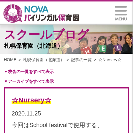
スクールブログ
札幌保育園（北海道）
HOME
札幌保育園（北海道）
記事の一覧
☆Nursery☆
▼校舎の一覧をすべて表示
▼アーカイブをすべて表示
札幌保育園（北海道）
仙台八木山保育園（宮城県）
2025
仙台富沢保育園（宮城県）
☆Nursery☆
2025年 03月(1)
印西東の原保育園(千葉県)
2024
2020.11.25
つくば西平塚保育園(茨城県)
2024年 10月(21)
札幌東雁来保育園(北海道)
今回はSchool festivalで使用する、
2024年 09月(19)
塩竃後楽町保育園(宮城県)