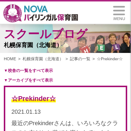
スクールブログ
札幌保育園（北海道）
HOME
札幌保育園（北海道）
記事の一覧
☆Prekinder☆
▼校舎の一覧をすべて表示
▼アーカイブをすべて表示
札幌保育園（北海道）
仙台八木山保育園（宮城県）
2025
仙台富沢保育園（宮城県）
☆Prekinder☆
2025年 03月(1)
印西東の原保育園(千葉県)
2024
2021.01.13
つくば西平塚保育園(茨城県)
2024年 10月(21)
札幌東雁来保育園(北海道)
最近のPrekinderさんは、いろいろなクラ
2024年 09月(19)
塩竃後楽町保育園(宮城県)