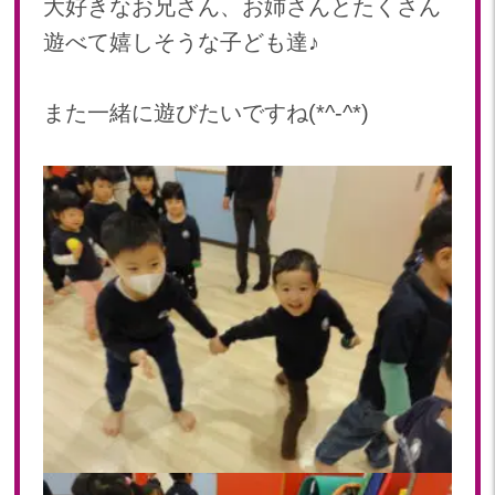
大好きなお兄さん、お姉さんとたくさん
2018年 08月(19)
遊べて嬉しそうな子ども達♪
2018年 07月(20)
2018年 06月(21)
2018年 05月(11)
また一緒に遊びたいですね(*^-^*)