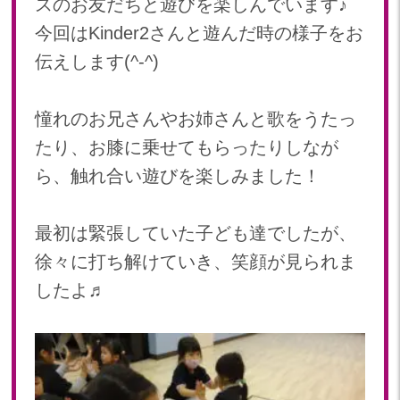
スのお友だちと遊びを楽しんでいます♪
2024年 08月(21)
加美中新田保育園(宮城県)
今回はKinder2さんと遊んだ時の様子をお
2024年 07月(22)
伝えします(^-^)
2024年 06月(20)
2024年 05月(21)
2024年 04月(21)
憧れのお兄さんやお姉さんと歌をうたっ
2024年 03月(20)
たり、お膝に乗せてもらったりしなが
2024年 02月(19)
ら、触れ合い遊びを楽しみました！
2024年 01月(20)
2023
最初は緊張していた子ども達でしたが、
2023年 12月(20)
徐々に打ち解けていき、笑顔が見られま
2023年 11月(20)
したよ♬
2023年 10月(21)
2023年 09月(20)
2023年 08月(21)
2023年 07月(20)
2023年 06月(22)