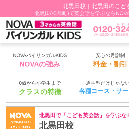
北黒田校｜北黒田のこど
北黒田(松前町)で英会話を学ぶならNOVAﾊﾞ
NOVAバイリンガルKIDS
安心の月謝制
NOVAの強み
料金・割引
0歳から小学生まで
通学型だけじゃな
各種コース・サー
クラスの特徴
北黒田で「こども英会話」を学ぶな
北黒田校